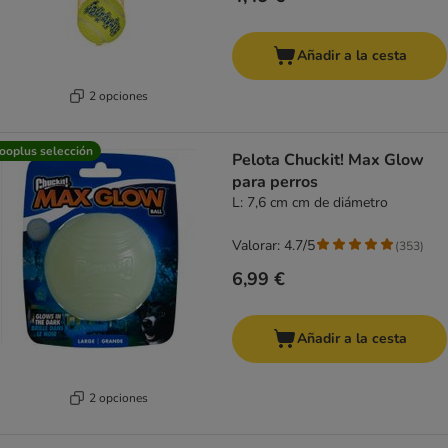
Añadir a la cesta
2 opciones
ooplus selección
Pelota Chuckit! Max Glow
para perros
L: 7,6 cm cm de diámetro
Valorar: 4.7/5
(
353
)
6,99 €
Añadir a la cesta
2 opciones