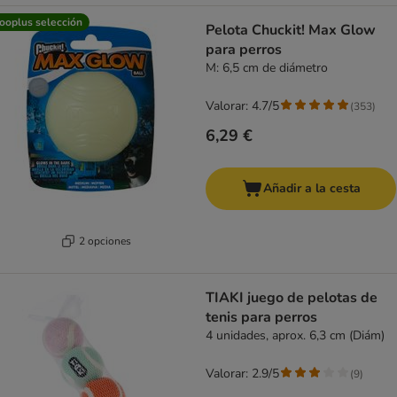
ooplus selección
Pelota Chuckit! Max Glow
para perros
M: 6,5 cm de diámetro
Valorar: 4.7/5
(
353
)
6,29 €
Añadir a la cesta
2 opciones
TIAKI juego de pelotas de
tenis para perros
4 unidades, aprox. 6,3 cm (Diám)
Valorar: 2.9/5
(
9
)