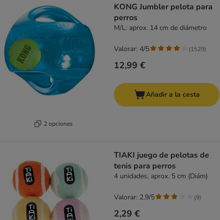
KONG Jumbler pelota para
perros
M/L: aprox. 14 cm de diámetro
Valorar: 4/5
(
1529
)
12,99 €
Añadir a la cesta
2 opciones
TIAKI juego de pelotas de
tenis para perros
4 unidades, aprox. 5 cm (Diám)
Valorar: 2.9/5
(
9
)
2,29 €