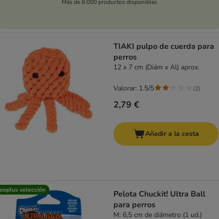
Más de 8.000 productos disponibles
TIAKI pulpo de cuerda para
perros
12 x 7 cm (Diám x Al) aprox.
Valorar: 1.5/5
(
2
)
2,79 €
Añadir a la cesta
ooplus selección
Pelota Chuckit! Ultra Ball
para perros
M: 6,5 cm de diámetro (1 ud.)