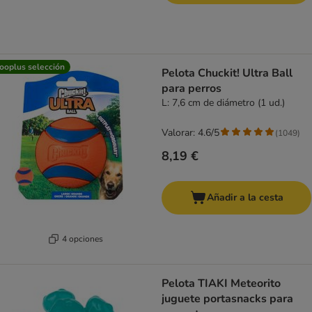
ooplus selección
Pelota Chuckit! Ultra Ball
para perros
L: 7,6 cm de diámetro (1 ud.)
Valorar: 4.6/5
(
1049
)
8,19 €
Añadir a la cesta
4 opciones
Pelota TIAKI Meteorito
juguete portasnacks para