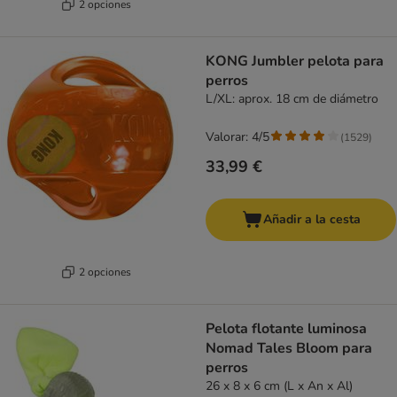
2 opciones
KONG Jumbler pelota para
perros
L/XL: aprox. 18 cm de diámetro
Valorar: 4/5
(
1529
)
33,99 €
Añadir a la cesta
2 opciones
Pelota flotante luminosa
Nomad Tales Bloom para
perros
26 x 8 x 6 cm (L x An x Al)