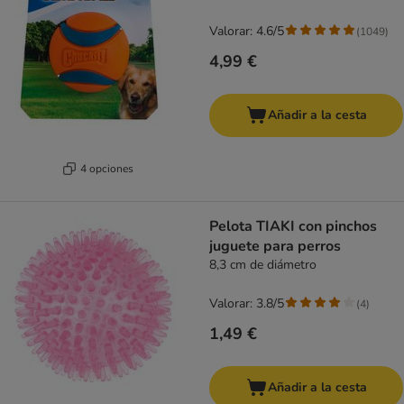
Valorar: 4.6/5
(
1049
)
4,99 €
Añadir a la cesta
4 opciones
Pelota TIAKI con pinchos
juguete para perros
8,3 cm de diámetro
Valorar: 3.8/5
(
4
)
1,49 €
Añadir a la cesta