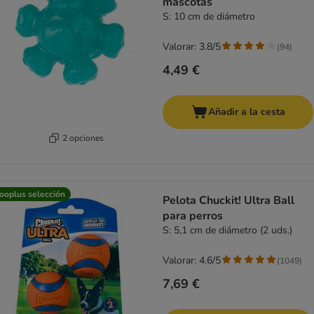
mascotas
S: 10 cm de diámetro
Valorar: 3.8/5
(
94
)
4,49 €
Añadir a la cesta
2 opciones
ooplus selección
Pelota Chuckit! Ultra Ball
para perros
S: 5,1 cm de diámetro (2 uds.)
Valorar: 4.6/5
(
1049
)
7,69 €