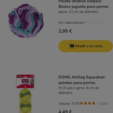
Pelota olfativa zooplus
Basics juguete para perros
aprox. 11 cm de diámetro
Sin valoraciones
2,99 €
Añadir a la cesta
KONG AirDog Squeakair
pelotas para perros
M (3 uds.): aprox. 6 cm de
diámetro
Valorar: 3.7/5
(
1207
)
4,49 €