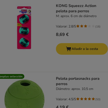
KONG Squeezz Action
pelota para perros
M: aprox. 6 cm de diámetro
Valorar: 2.8/5
(
16
)
8,69 €
Añadir a la cesta
ooplus selección
Pelota portasnacks para
perros
Diámetro: aprox. 10,5 cm
Valorar: 4.5/5
(
50
)
4,19 €