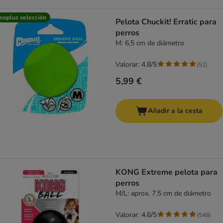
ooplus selección
Pelota Chuckit! Erratic para
perros
M: 6,5 cm de diámetro
Valorar: 4.8/5
(
51
)
5,99 €
Añadir a la cesta
KONG Extreme pelota para
perros
M/L: aprox. 7,5 cm de diámetro
Valorar: 4.6/5
(
548
)