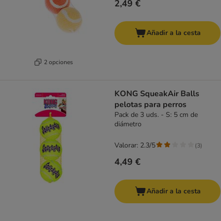
2,49 €
Añadir a la cesta
2 opciones
KONG SqueakAir Balls
pelotas para perros
Pack de 3 uds. - S: 5 cm de
diámetro
Valorar: 2.3/5
(
3
)
4,49 €
Añadir a la cesta