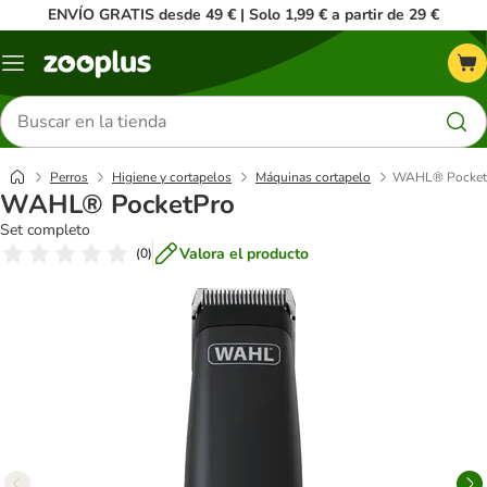
ENVÍO GRATIS desde 49 € | Solo 1,99 € a partir de 29 €
Menú
Buscar
productos
Perros
Higiene y cortapelos
Máquinas cortapelo
WAHL® Pocket
WAHL® PocketPro
Set completo
Valora el producto
(
0
)