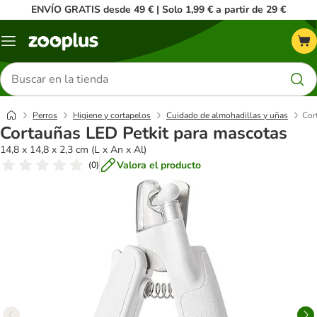
ENVÍO GRATIS desde 49 € | Solo 1,99 € a partir de 29 €
Menú
Buscar
productos
Perros
Higiene y cortapelos
Cuidado de almohadillas y uñas
Cor
Cortauñas LED Petkit para mascotas
14,8 x 14,8 x 2,3 cm (L x An x Al)
Valora el producto
(
0
)