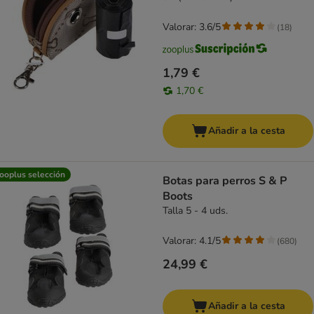
Valorar: 3.6/5
(
18
)
1,79 €
1,70 €
Añadir a la cesta
ooplus selección
Botas para perros S & P
Boots
Talla 5 - 4 uds.
Valorar: 4.1/5
(
680
)
24,99 €
Añadir a la cesta