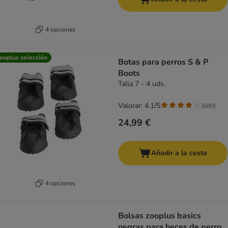
4 opciones
ooplus selección
Botas para perros S & P
Boots
Talla 7 - 4 uds.
Valorar: 4.1/5
(
680
)
24,99 €
Añadir a la cesta
4 opciones
Bolsas zooplus basics
negras para heces de perro