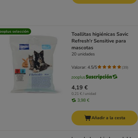
ooplus selección
Toallitas higiénicas Savic
Refresh'r Sensitive para
mascotas
20 unidades
Valorar: 4.5/5
(
39
)
4,19 €
0,21 € / unidad
3,98 €
Añadir a la cesta