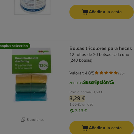
Añadir a la cesta
ooplus selección
Bolsas tricolores para heces
12 rollos de 20 bolsas cada uno
(240 bolsas)
Valorar: 4.8/5
(
35
)
Precio normal
3,58 €
3,29 €
1,65 € / unidad
3,13 €
3 opciones
Añadir a la cesta