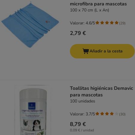
microfibra para mascotas
100 x 70 cm (L x An)
Valorar: 4.6/5
(
29
)
2,79 €
Añadir a la cesta
Toallitas higiénicas Demavic
para mascotas
100 unidades
Valorar: 3.7/5
(
30
)
8,79 €
0,09 € / unidad