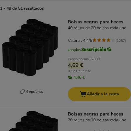
1 - 48 de 51 resultados
product items have been changed
Bolsas negras para heces
40 rollos de 20 bolsas cada uno
Valorar: 4.4/5
(
1087
)
Precio normal
5,38 €
4,69 €
0,12 € / unidad
4,46 €
4 opciones
Añadir a la cesta
Bolsas negras para heces
20 rollos de 20 bolsas cada uno