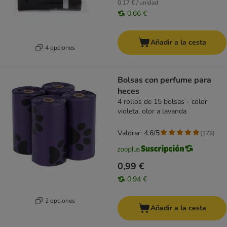
0,17 € / unidad
0,66 €
Añadir a la cesta
4 opciones
Bolsas con perfume para
heces
4 rollos de 15 bolsas - color
violeta, olor a lavanda
Valorar: 4.6/5
(
178
)
0,99 €
0,94 €
2 opciones
Añadir a la cesta