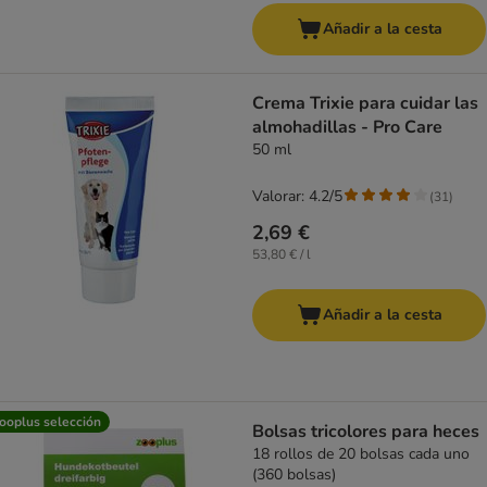
Añadir a la cesta
Crema Trixie para cuidar las
almohadillas - Pro Care
50 ml
Valorar: 4.2/5
(
31
)
2,69 €
53,80 € / l
Añadir a la cesta
ooplus selección
Bolsas tricolores para heces
18 rollos de 20 bolsas cada uno
(360 bolsas)