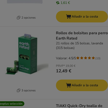
1,61 €
Añadir a la cesta
2 opciones
Rollos de bolsitas para perro
Earth Rated
21 rollos de 15 bolsas, lavanda
(315 bolsas)
Valorar: 4.5/5
(
10
)
PRVP*
19,00 €
12,49 €
Añadir a la cesta
3 opciones
ooplus selección
TIAKI Quick-Dry toalla de