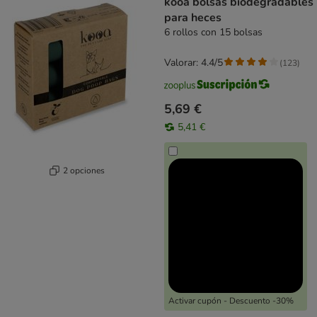
kooa bolsas biodegradables
para heces
6 rollos con 15 bolsas
Valorar: 4.4/5
(
123
)
5,69 €
5,41 €
2 opciones
Activar cupón - Descuento -30%