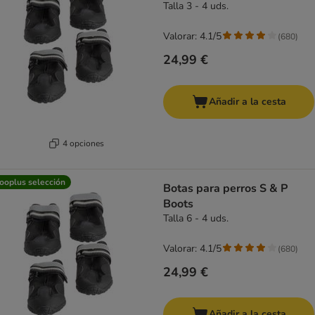
Talla 3 - 4 uds.
Valorar: 4.1/5
(
680
)
24,99 €
Añadir a la cesta
4 opciones
ooplus selección
Botas para perros S & P
Boots
Talla 6 - 4 uds.
Valorar: 4.1/5
(
680
)
24,99 €
Añadir a la cesta