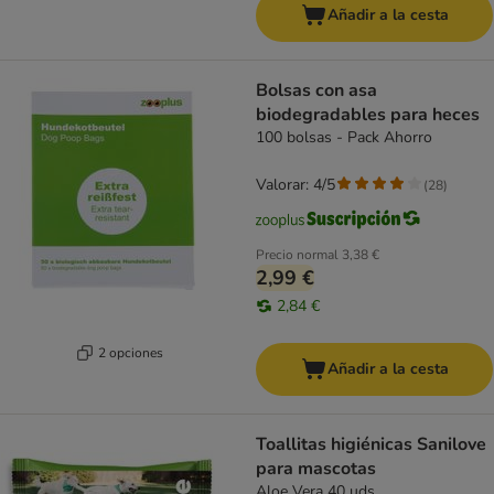
Añadir a la cesta
Bolsas con asa
biodegradables para heces
100 bolsas - Pack Ahorro
Valorar: 4/5
(
28
)
Precio normal
3,38 €
2,99 €
2,84 €
2 opciones
Añadir a la cesta
Toallitas higiénicas Sanilove
para mascotas
Aloe Vera 40 uds.