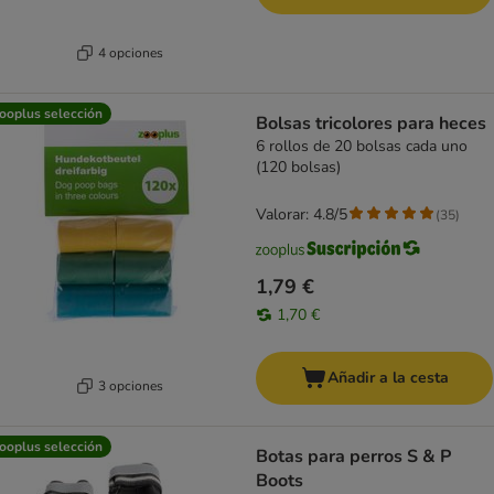
4 opciones
ooplus selección
Bolsas tricolores para heces
6 rollos de 20 bolsas cada uno
(120 bolsas)
Valorar: 4.8/5
(
35
)
1,79 €
1,70 €
Añadir a la cesta
3 opciones
ooplus selección
Botas para perros S & P
Boots