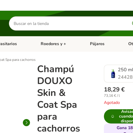
Buscar
productos
asitarios
Roedores y +
Pájaros
Ot
tegoria abierto: Dieta Vet.
Menú de categoria abierto: Antiparasitarios
Menú de categoria abierto
Menú 
t Spa para cachorros
Champú
250 m
24428
DOUXO
18,29 €
Skin &
73,16 € / l
Coat Spa
Agotado
Avisa
para
cuando
dispon
cachorros
Gana 18