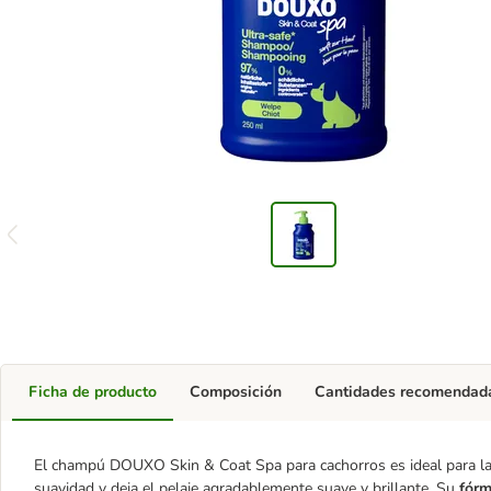
Ficha de producto
Composición
Cantidades recomendad
El champú DOUXO Skin & Coat Spa para cachorros es ideal para las p
suavidad y deja el pelaje agradablemente suave y brillante. Su
fórm