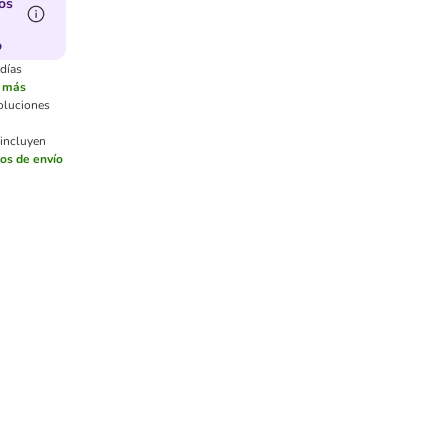
os
o
 días
r más
voluciones
 incluyen
os de envío