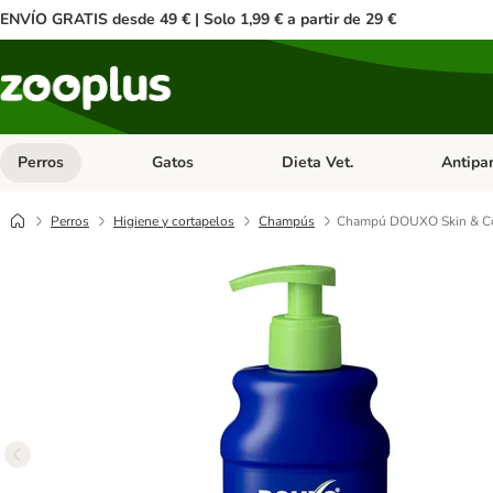
ENVÍO GRATIS desde 49 € | Solo 1,99 € a partir de 29 €
Perros
Gatos
Dieta Vet.
Antipar
Menú de categoria abierto: Perros
Menú de categoria abierto: Gatos
Menú de ca
Perros
Higiene y cortapelos
Champús
Champú DOUXO Skin & Coa