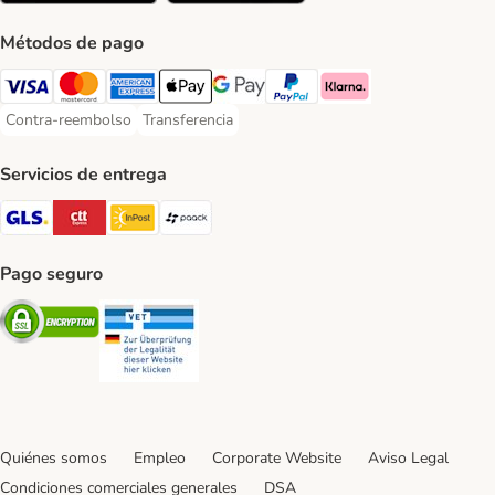
Métodos de pago
Visa Payment Method
Mastercard Payment Method
American Express Payment Method
Apple Pay Payment Method
Google Pay Payment Method
PayPal Payment Method
Klarna Payment Method
Contra-reembolso
Transferencia
Contra-reembolso Payment Method
Transferencia Payment Method
Servicios de entrega
GLS Shipping Method
CTTExpress Shipping Method
InPost Shipping Method
paack Shipping Method
Pago seguro
Security
Security
Quiénes somos
Empleo
Corporate Website
Aviso Legal
Condiciones comerciales generales
DSA