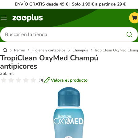
ENVÍO GRATIS desde 49 € | Solo 1,99 € a partir de 29 €
Menú
Buscar
productos
Perros
Higiene y cortapelos
Champús
TropiClean OxyMed Champ
TropiClean OxyMed Champú
antipicores
355 ml
Valora el producto
(
0
)