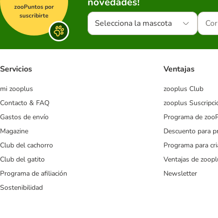
novedades!
zooPuntos por
suscribirte
Selecciona la mascota
Servicios
Ventajas
mi zooplus
zooplus Club
Contacto & FAQ
zooplus Suscripci
Gastos de envío
Programa de zoo
Magazine
Descuento para p
Club del cachorro
Programa para cr
Club del gatito
Ventajas de zoopl
Programa de afiliación
Newsletter
Sostenibilidad