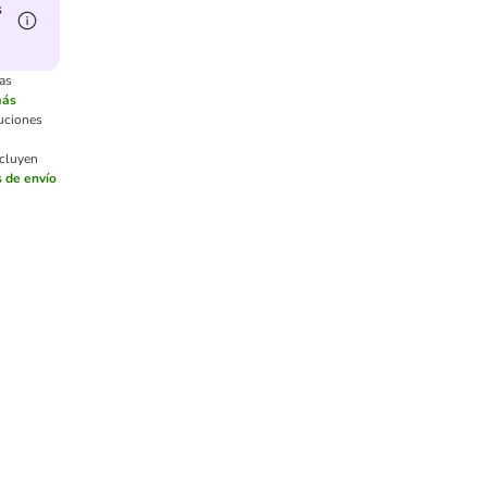
s
as
más
luciones
ncluyen
 de envío