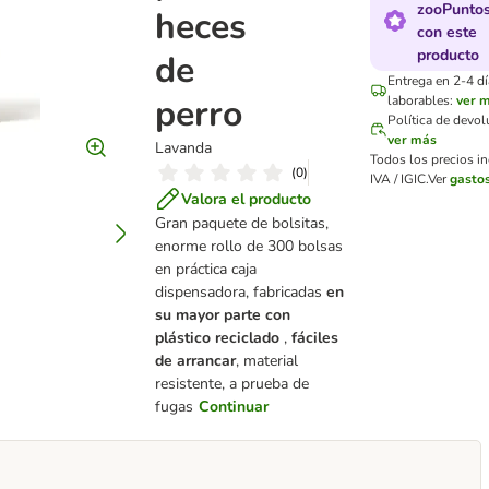
zooPunto
heces
con este
producto
de
Entrega en 2-4 dí
perro
laborables:
ver 
Política de devo
ver más
Lavanda
Todos los precios i
(
0
)
IVA / IGIC.
Ver
gastos
Valora el producto
Gran paquete de bolsitas,
enorme rollo de 300 bolsas
en práctica caja
dispensadora, fabricadas
en
su mayor parte con
plástico reciclado
,
fáciles
de arrancar
, material
resistente, a prueba de
fugas
Continuar