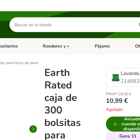
Buscar
productos
asitarios
Roedores y +
Pájaros
Ot
tegoria abierto: Dieta Vet.
Menú de categoria abierto: Antiparasitarios
Menú de categoria abierto
Menú 
tas para heces de perro
Earth
Lavanda
214882
Rated
caja de
PRVP* 16,00 €
10,99 €
300
Agotado
bolsitas
Avisad
cuando e
disponi
para
Gana 11