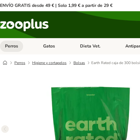
ENVÍO GRATIS desde 49 € | Solo 1,99 € a partir de 29 €
Perros
Gatos
Dieta Vet.
Antipar
Menú de categoria abierto: Perros
Menú de categoria abierto: Gatos
Menú de ca
Perros
Higiene y cortapelos
Bolsas
Earth Rated caja de 300 bolsi