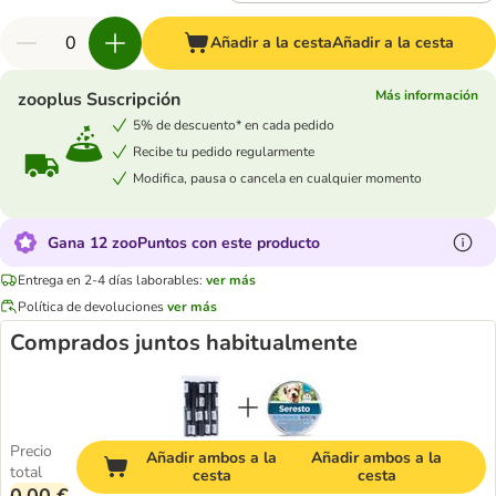
Añadir a la cesta
Añadir a la cesta
Más información
zooplus Suscripción
5% de descuento* en cada pedido
Recibe tu pedido regularmente
Modifica, pausa o cancela en cualquier momento
Gana 12 zooPuntos con este producto
Entrega en 2-4 días laborables:
ver más
Política de devoluciones
ver más
Comprados juntos habitualmente
Precio
Añadir ambos a la
Añadir ambos a la
total
cesta
cesta