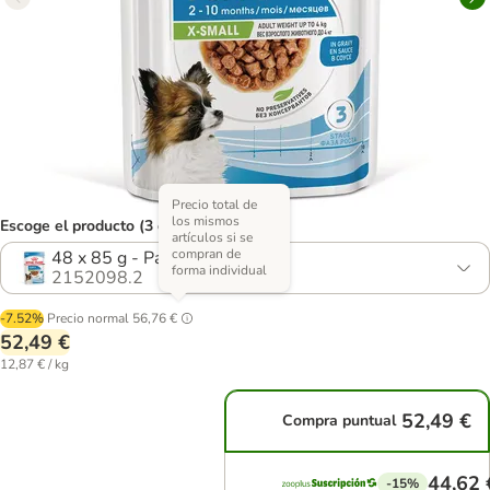
Precio total de
los mismos
Escoge el producto (3 opciones)
artículos si se
compran de
48 x 85 g - Pack ahorro
forma individual
2152098.2
-7.52%
Precio normal
56,76 €
52,49 €
12,87 € / kg
52,49 €
Compra puntual
44,62 
-15%