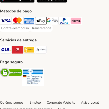
Métodos de pago
Visa Payment Method
Mastercard Payment Method
American Express Payment Method
Apple Pay Payment Method
Google Pay Payment Method
PayPal Payment Method
Klarna Payment Method
Contra-reembolso
Transferencia
Contra-reembolso Payment Method
Transferencia Payment Method
Servicios de entrega
GLS Shipping Method
CTTExpress Shipping Method
InPost Shipping Method
paack Shipping Method
Pago seguro
Security
Security
Quiénes somos
Empleo
Corporate Website
Aviso Legal