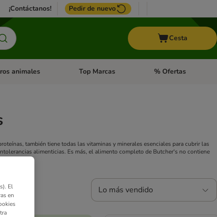
¡Contáctanos!
Pedir de nuevo
Cesta
ros animales
Top Marcas
% Ofertas
: Roedores y +
de categoria abierto: Pájaros
Menú de categoria abierto: Otros animales
Menú de categoria abie
s
oteínas, también tiene todas las vitaminas y minerales esenciales para cubrir las
 intolerancias alimenticias. Es más, el alimento completo de Butcher's no contiene
). El
Lo más vendido
ras en
ookies
tra