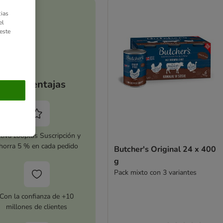
ias
el
este
Tus ventajas
tiva zooplus Suscripción y
horra 5 % en cada pedido
Butcher's Original 24 x 400
g
Pack mixto con 3 variantes
Con la confianza de +10
millones de clientes