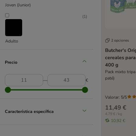
Barking Heads
Joven (Junior)
Belcando
(
1
)
Best Nature
Bozita
Briantos
Brit
2 opciones
Adulto
Brit Premium
Butcher's Orig
BugBell
cereales para
Precio
Burns
400 g
Butcher's
Pack mixto tripa
Calibra
paté)
―
€
Calibra Veterinary Diet comida húmeda
Caniland
Valorar: 5/5
Carnilove
11,49 €
Cesar
Característica específica
4,79 € / kg
Concept for Life Veterinary Diet
10,92 €
Crave
Disugual