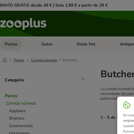
ENVÍO GRATIS desde 49 € | Solo 1,99 € a partir de 29 €
Perros
Gatos
Dieta Vet.
Antipar
Menú de categoria abierto: Perros
Menú de categoria abierto: Gatos
Menú de ca
Perros
Comida húmeda
Butcher's
Butche
Categoría
La comida húmeda de 
necesidades del perr
Perros
potenciadores de sabo
Comida húmeda
Applaws
En nue
1 - 5 de 5 result
Briantos
empleo
Greenwoods
nuestr
funcio
product items ha
Herrmanns