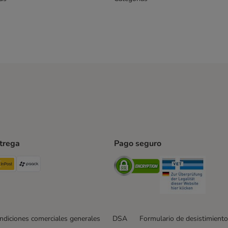
ntrega
Pago seguro
ping Method
TExpress Shipping Method
InPost Shipping Method
paack Shipping Method
Security
Securit
ndiciones comerciales generales
DSA
Formulario de desistimiento