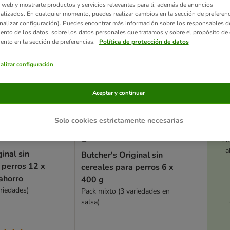
 web y mostrarte productos y servicios relevantes para ti, además de anuncios
alizados. En cualquier momento, puedes realizar cambios en la sección de preferenc
nalizar configuración). Puedes encontrar más información sobre los responsables d
iento de los datos, sobre los datos personales que tratamos y sobre el propósito de 
iento en la sección de preferencias.
Política de protección de datos
alizar configuración
Aceptar y continuar
Solo cookies estrictamente necesarias
2 opciones
Ac
a
inal sin
Butcher's Original sin
 perros 12 x
cereales para perros 6 x
ahorro
400 g
riedades)
Pack mixto (3 variedades en
salsa)