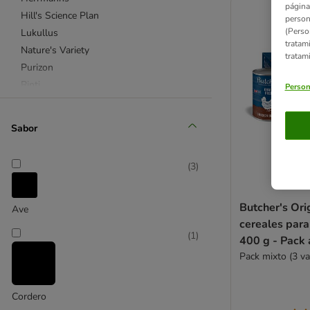
página
Hill's Science Plan
person
(Perso
Lukullus
tratam
Nature's Variety
tratam
Purizon
Rinti
Person
Rocco
Rosie's Farm
Sabor
Royal Canin
Schesir
(
3
)
Terra Canis
Wolf of Wilderness
Butcher's Orig
Ave
cereales para
4Vets
(
1
)
400 g - Pack 
Affinity Advance Veterinary Diets
Pack mixto (3 va
Concept for Life Veterinary Diet
Hill's Prescription Diet
Purina Pro Plan Veterinary Diets
Cordero