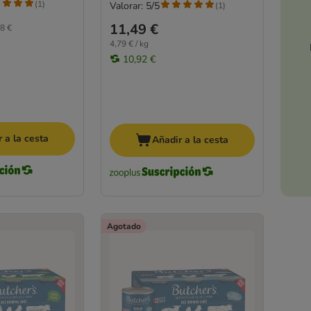
(
1
)
Valorar: 5/5
(
1
)
11,49 €
8 €
4,79 € / kg
10,92 €
 a la cesta
Añadir a la cesta
Agotado