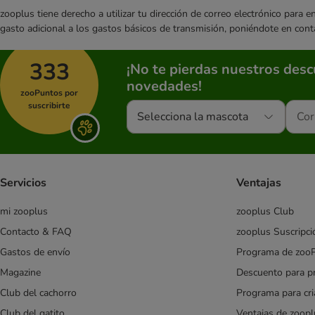
Hill's Science Plan
zooplus tiene derecho a utilizar tu dirección de correo electrónico para 
Integra Protect
gasto adicional a los gastos básicos de transmisión, poniéndote en cont
James Wellbeloved
Josera
333
¡No te pierdas nuestros des
JosiDog
novedades!
zooPuntos por
Lily's Kitchen
suscribirte
Lov&Ed
Selecciona la mascota
Lucky Jim
Lukullus
Mac's
Servicios
Ventajas
MAC's Vetcare
Magnussons
mi zooplus
zooplus Club
MjAMjAM
Contacto & FAQ
zooplus Suscripci
Natural Trainer
Gastos de envío
Programa de zoo
Nature's Variety
Pan Mięsko
Magazine
Descuento para p
Pedigree
Club del cachorro
Programa para cr
PURBELLO
Club del gatito
Ventajas de zoopl