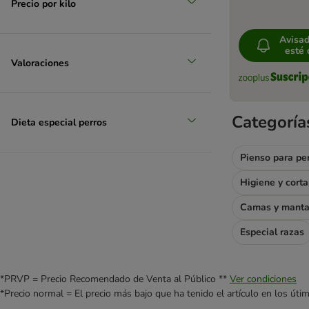
Precio por kilo
DIBO
Dog´s Love
Avisa
Dogs'n Tiger
esté 
Doggy Dog
Valoraciones
Dolina Noteci
Encore
Eukanuba
Categoría
Dieta especial perros
Fitmin
Fleischeslust
Pienso para pe
Forza10
Freshe Schnauze
Higiene y cort
Friskies
Camas y mant
GranataPet
Grau
Especial razas
Greenwoods
Happy Dog
*PRVP = Precio Recomendado de Venta al Público **
Ver condiciones
Hardys
*Precio normal = El precio más bajo que ha tenido el artículo en los úti
Hill's Prescription Diet