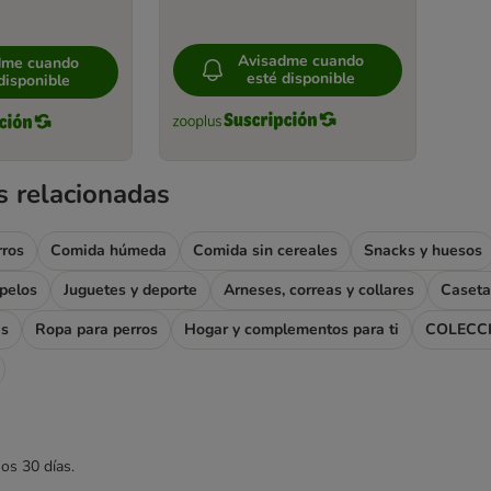
Avisadme cuando
dme cuando
esté disponible
disponible
s relacionadas
rros
Comida húmeda
Comida sin cereales
Snacks y huesos
apelos
Juguetes y deporte
Arneses, correas y collares
Caseta
as
Ropa para perros
Hogar y complementos para ti
COLECC
mos 30 días.