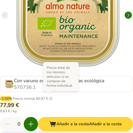
Precio total de
los mismos
artículos si se
Con vacuno ecológico y verduras ecológica
compran de
forma individual
570736.1
-3.68%
Precio normal
80,97 €
77,99 €
9,63 € / kg
Añadir a la cesta
Añadir a la cesta