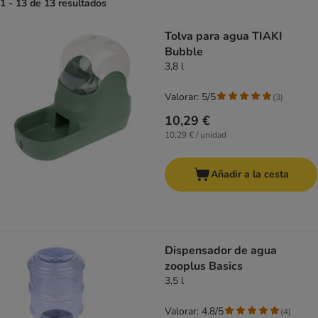
1 - 13 de 13 resultados
product items have been changed
Tolva para agua TIAKI
Bubble
3,8 l
Valorar: 5/5
(
3
)
10,29 €
10,29 € / unidad
Añadir a la cesta
Dispensador de agua
zooplus Basics
3,5 l
Valorar: 4.8/5
(
4
)