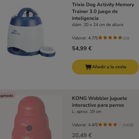
Trixie Dog Activity Memory
Trainer 3.0 juego de
inteligencia
diám. 20 x 24 cm de altura
Valorar: 4.7/5
(
10
)
54,99 €
Añadir a la cesta
gotado
KONG Wobbler juguete
interactivo para perros
L: aprox. 19 cm
Valorar: 4.4/5
(
1405
)
20,49 €