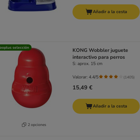
Añadir a la cesta
ooplus selección
KONG Wobbler juguete
interactivo para perros
S: aprox. 15 cm
Valorar: 4.4/5
(
1405
)
15,49 €
Añadir a la cesta
2 opciones