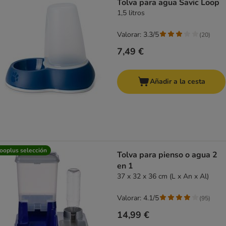
Tolva para agua Savic Loop
1,5 litros
Valorar: 3.3/5
(
20
)
7,49 €
Añadir a la cesta
ooplus selección
Tolva para pienso o agua 2
en 1
37 x 32 x 36 cm (L x An x Al)
Valorar: 4.1/5
(
95
)
14,99 €