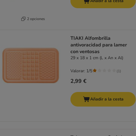
Añadir a la cesta
2 opciones
TIAKI Alfombrilla
antivoracidad para lamer
con ventosas
29 x 18 x 1 cm (L x An x Al)
Valorar: 1/5
(
1
)
2,99 €
Añadir a la cesta