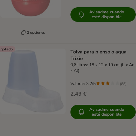
Avisadme cuando
esté disponible
2 opciones
gotado
Tolva para pienso o agua
Trixie
0,6 litros: 18 x 12 x 19 cm (L x An
x Al)
Valorar: 3.2/5
(
88
)
2,49 €
Avisadme cuando
esté disponible