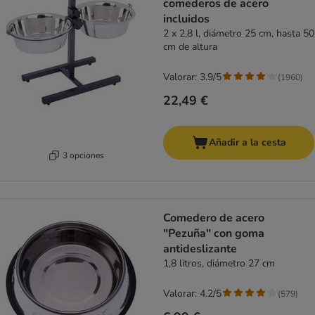
comederos de acero
incluidos
2 x 2,8 l, diámetro 25 cm, hasta 50
cm de altura
Valorar: 3.9/5
(
1960
)
22,49 €
Añadir a la cesta
3 opciones
Comedero de acero
"Pezuña" con goma
antideslizante
1,8 litros, diámetro 27 cm
Valorar: 4.2/5
(
579
)