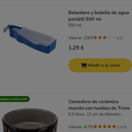
Bebedero y botella de agua
portátil 500 ml
500 ml
Valorar: 2.8/5
(
23
)
1,29 €
Añadir a la cesta
ooplus selección
Comedero de cerámica
marrón con huellas de Trixie
0,3 litros, 12 cm de diámetro
Valorar: 4.7/5
(
1165
)