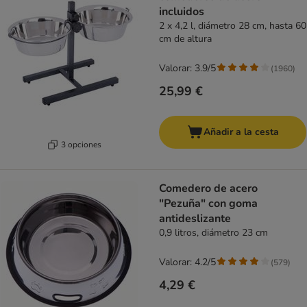
incluidos
2 x 4,2 l, diámetro 28 cm, hasta 60
cm de altura
Valorar: 3.9/5
(
1960
)
25,99 €
Añadir a la cesta
3 opciones
Comedero de acero
"Pezuña" con goma
antideslizante
0,9 litros, diámetro 23 cm
Valorar: 4.2/5
(
579
)
4,29 €