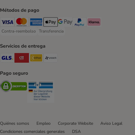
Métodos de pago
Visa Payment Method
Mastercard Payment Method
American Express Payment Method
Apple Pay Payment Method
Google Pay Payment Method
PayPal Payment Method
Klarna Payment Method
Contra-reembolso
Transferencia
Contra-reembolso Payment Method
Transferencia Payment Method
Servicios de entrega
GLS Shipping Method
CTTExpress Shipping Method
InPost Shipping Method
paack Shipping Method
Pago seguro
Security
Security
Quiénes somos
Empleo
Corporate Website
Aviso Legal
Condiciones comerciales generales
DSA