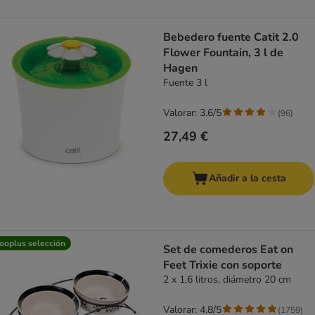
Bebedero fuente Catit 2.0
Flower Fountain, 3 l de
Hagen
Fuente 3 l
Valorar: 3.6/5
(
96
)
27,49 €
Añadir a la cesta
ooplus selección
Set de comederos Eat on
Feet Trixie con soporte
2 x 1,6 litros, diámetro 20 cm
Valorar: 4.8/5
(
1759
)