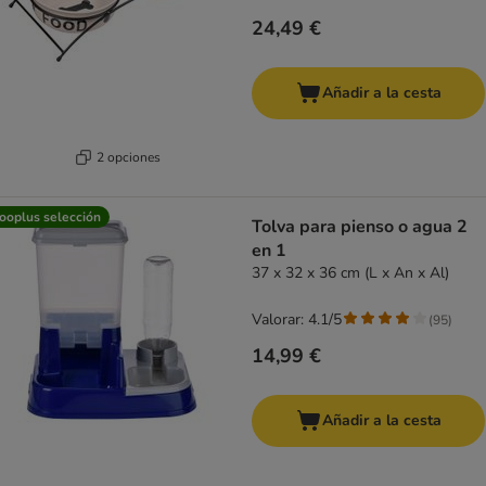
24,49 €
Añadir a la cesta
2 opciones
ooplus selección
Tolva para pienso o agua 2
en 1
37 x 32 x 36 cm (L x An x Al)
Valorar: 4.1/5
(
95
)
14,99 €
Añadir a la cesta