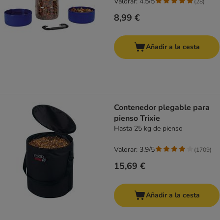
Valorar: 4.5/5
(
28
)
8,99 €
Añadir a la cesta
Contenedor plegable para
pienso Trixie
Hasta 25 kg de pienso
Valorar: 3.9/5
(
1709
)
15,69 €
Añadir a la cesta