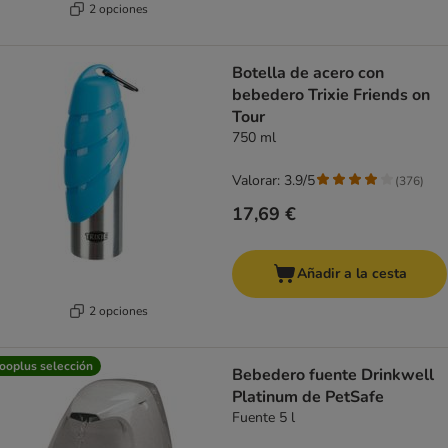
2 opciones
Botella de acero con
bebedero Trixie Friends on
Tour
750 ml
Valorar: 3.9/5
(
376
)
17,69 €
Añadir a la cesta
2 opciones
ooplus selección
Bebedero fuente Drinkwell
Platinum de PetSafe
Fuente 5 l