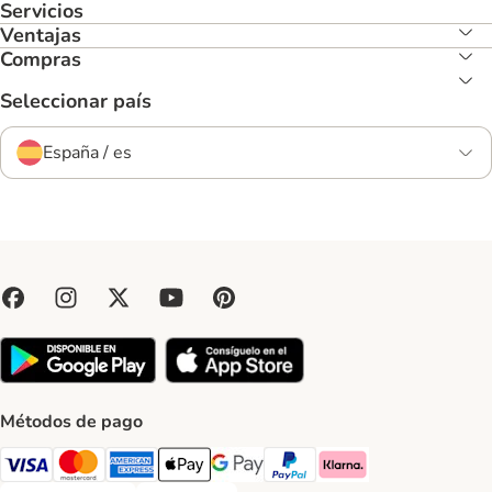
Servicios
Ventajas
Compras
Seleccionar país
España / es
Métodos de pago
Visa Payment Method
Mastercard Payment Method
American Express Payment Method
Apple Pay Payment Method
Google Pay Payment Method
PayPal Payment Method
Klarna Payment Method