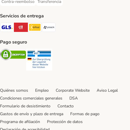
Contra-reembolso
Transferencia
Contra-reembolso Payment Method
Transferencia Payment Method
Servicios de entrega
GLS Shipping Method
CTTExpress Shipping Method
InPost Shipping Method
paack Shipping Method
Pago seguro
Security
Security
Quiénes somos
Empleo
Corporate Website
Aviso Legal
Condiciones comerciales generales
DSA
Formulario de desistimiento
Contacto
Gastos de envío y plazo de entrega
Formas de pago
Programa de afiliación
Protección de datos
Declaración de accesibilidad