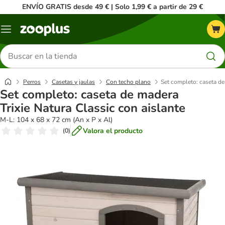
ENVÍO GRATIS desde 49 € | Solo 1,99 € a partir de 29 €
Menú
Buscar
productos
Perros
Casetas y jaulas
Con techo plano
Set completo: caseta de
Set completo: caseta de madera
Trixie Natura Classic con aislante
M-L: 104 x 68 x 72 cm (An x P x Al)
Valora el producto
(
0
)