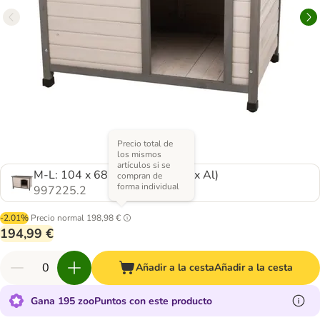
Precio total de
los mismos
artículos si se
M-L: 104 x 68 x 72 cm (An x P x Al)
compran de
forma individual
997225.2
-2.01%
Precio normal
198,98 €
194,99 €
Añadir a la cesta
Añadir a la cesta
Gana 195 zooPuntos con este producto