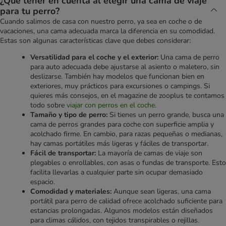
¿Qué tener en cuenta al elegir una cama de viaje
para tu perro?
Cuando salimos de casa con nuestro perro, ya sea en coche o de
vacaciones, una cama adecuada marca la diferencia en su comodidad.
Estas son algunas características clave que debes considerar:
Versatilidad para el coche y el exterior:
Una cama de perro
para auto adecuada debe ajustarse al asiento o maletero, sin
deslizarse. También hay modelos que funcionan bien en
exteriores, muy prácticos para excursiones o campings. Si
quieres más consejos, en el magazine de zooplus te contamos
todo sobre
viajar con perros en el coche
.
Tamaño y tipo de perro:
Si tienes un perro grande, busca una
cama de perros grandes para coche con superficie amplia y
acolchado firme. En cambio, para razas pequeñas o medianas,
hay camas portátiles más ligeras y fáciles de transportar.
Fácil de transportar:
La mayoría de camas de viaje son
plegables o enrollables, con asas o fundas de transporte. Esto
facilita llevarlas a cualquier parte sin ocupar demasiado
espacio.
Comodidad y materiales:
Aunque sean ligeras, una cama
portátil para perro de calidad ofrece acolchado suficiente para
estancias prolongadas. Algunos modelos están diseñados
para climas cálidos, con tejidos transpirables o rejillas.