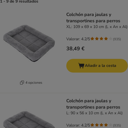
1 - 9 de 9 resultados
product items have been changed
Colchón para jaulas y
transportines para perros
XL: 109 x 69 x 10 cm (L x An x Al)
Valorar: 4.2/5
(
935
)
38,49 €
Añadir a la cesta
4 opciones
Colchón para jaulas y
transportines para perros
L: 90 x 56 x 10 cm (L x An x Al)
Valorar: 4.2/5
(
935
)