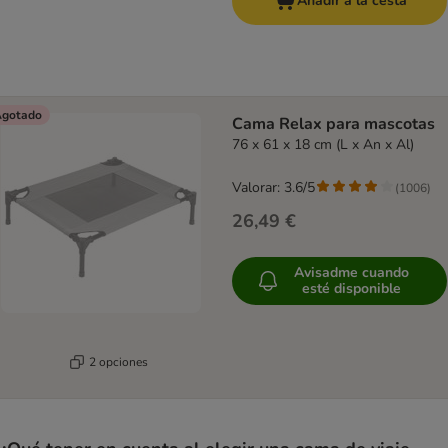
Añadir a la cesta
gotado
Cama Relax para mascotas
76 x 61 x 18 cm (L x An x Al)
Valorar: 3.6/5
(
1006
)
26,49 €
Avisadme cuando
esté disponible
2 opciones