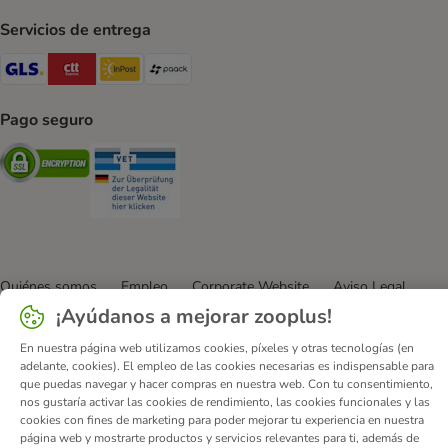
Servicios de entrega
GLS Shipping Method
CTTExpress Shipping Method
InPost Shipping Method
paack Shipping Method
Pago seguro
Security
Security
Quiénes somos
Empleo
Corporate Website
Aviso Legal
¡Ayúdanos a mejorar zooplus!
Condiciones comerciales generales
DSA
Formulario de desistimiento
Contacto
En nuestra página web utilizamos cookies, píxeles y otras tecnologías (en
Gastos de envío y plazo de entrega
Formas de pago
adelante, cookies). El empleo de las cookies necesarias es indispensable para
que puedas navegar y hacer compras en nuestra web. Con tu consentimiento,
Programa de afiliación
Protección de datos
nos gustaría activar las cookies de rendimiento, las cookies funcionales y las
Declaración de accesibilidad
cookies con fines de marketing para poder mejorar tu experiencia en nuestra
página web y mostrarte productos y servicios relevantes para ti, además de