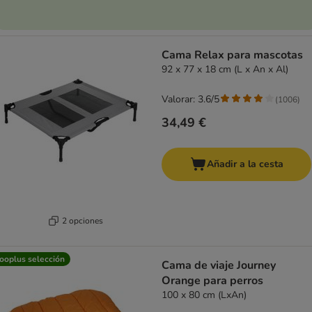
Cama Relax para mascotas
92 x 77 x 18 cm (L x An x Al)
Valorar: 3.6/5
(
1006
)
34,49 €
Añadir a la cesta
2 opciones
ooplus selección
Cama de viaje Journey
Orange para perros
100 x 80 cm (LxAn)