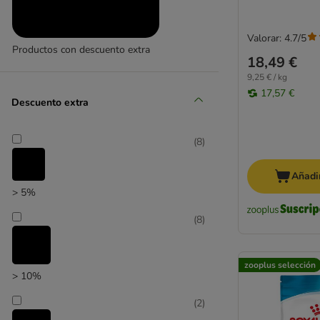
Valorar: 4.7/5
Productos con descuento extra
18,49 €
(
8
)
9,25 € / kg
17,57 €
Descuento extra
(
8
)
Promociones
Añadir
(
19
)
> 5%
(
8
)
zooplus selección
> 10%
zooplus selección
(
2
)