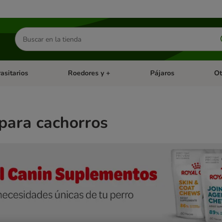
Buscar
productos
asitarios
Roedores y +
Pájaros
Ot
tegoria abierto: Dieta Vet.
Menú de categoria abierto: Antiparasitarios
Menú de categoria abierto
Menú 
para cachorros