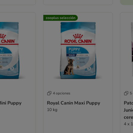
zooplus selección
4 opciones
5
Mini Puppy
Royal Canin Maxi Puppy
Pat
10 kg
Juni
cer
4 x 