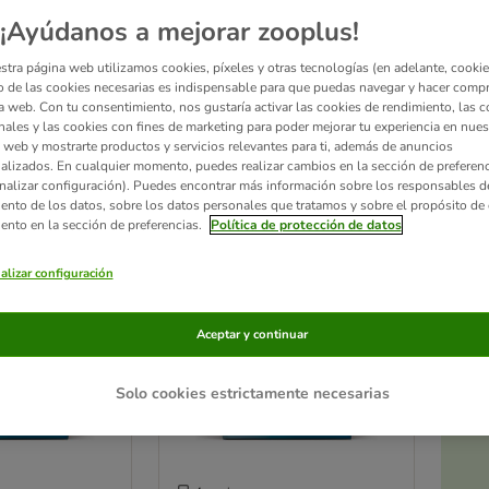
¡Ayúdanos a mejorar zooplus!
ciendo a toda velocidad y necesita una base nutricional sólida. En zooplus te ayuda
stra página web utilizamos cookies, píxeles y otras tecnologías (en adelante, cookies
elo en nuestra sección de
pienso para cachorros de 2 meses
o visita toda la gama de
 de las cookies necesarias es indispensable para que puedas navegar y hacer comp
a web. Con tu consentimiento, nos gustaría activar las cookies de rendimiento, las c
nales y las cookies con fines de marketing para poder mejorar tu experiencia en nues
ultados
 web y mostrarte productos y servicios relevantes para ti, además de anuncios
alizados. En cualquier momento, puedes realizar cambios en la sección de preferenc
nalizar configuración). Puedes encontrar más información sobre los responsables d
ve been changed
iento de los datos, sobre los datos personales que tratamos y sobre el propósito de 
iento en la sección de preferencias.
Política de protección de datos
alizar configuración
Aceptar y continuar
Solo cookies estrictamente necesarias