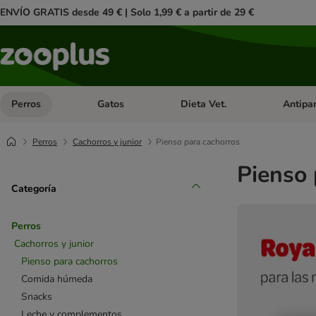
ENVÍO GRATIS desde 49 € | Solo 1,99 € a partir de 29 €
Perros
Gatos
Dieta Vet.
Antipar
Menú de categoria abierto: Perros
Menú de categoria abierto: Gatos
Menú de ca
Perros
Cachorros y junior
Pienso para cachorros
Pienso 
Categoría
Perros
Cachorros y junior
Pienso para cachorros
Comida húmeda
Snacks
Leche y complementos