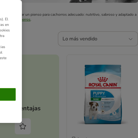
mos a encontrar un pienso para cachorros adecuado: nutritivo, sabroso y adaptado a
). El
pienso para perros
.
ras en
ookies
tra
Lo más vendido
ias
el
este
Tus ventajas