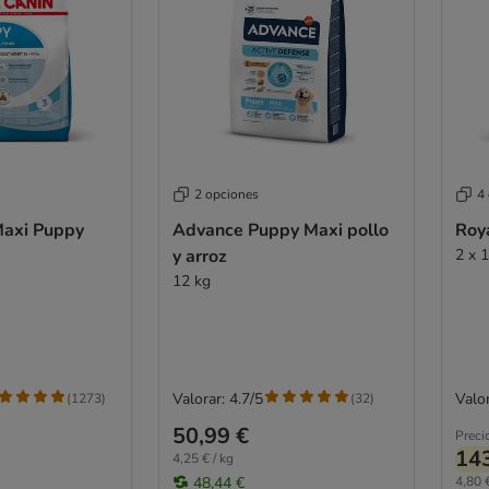
2 opciones
4
Maxi Puppy
Advance Puppy Maxi pollo
Roy
y arroz
2 x 
12 kg
Valorar: 4.7/5
Valor
(
1273
)
(
32
)
50,99 €
Preci
143
4,25 € / kg
48,44 €
4,80 €