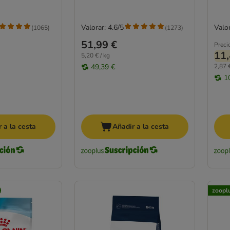
Valorar: 4.6/5
Valor
(
1065
)
(
1273
)
51,99 €
Preci
11,
5,20 € / kg
49,39 €
2,87 €
1
 a la cesta
Añadir a la cesta
zoopl