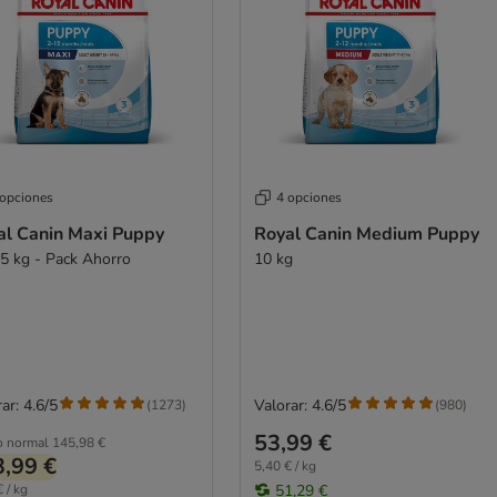
 opciones
4 opciones
al Canin Maxi Puppy
Royal Canin Medium Puppy
15 kg - Pack Ahorro
10 kg
ar: 4.6/5
Valorar: 4.6/5
(
1273
)
(
980
)
53,99 €
o normal
145,98 €
,99 €
5,40 € / kg
 / kg
51,29 €