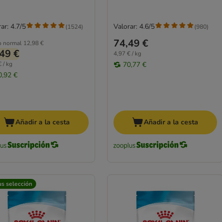
ar: 4.7/5
Valorar: 4.6/5
(
1524
)
(
980
)
74,49 €
o normal
12,98 €
49 €
4,97 € / kg
 / kg
70,77 €
0,92 €
Añadir a la cesta
Añadir a la cesta
us selección