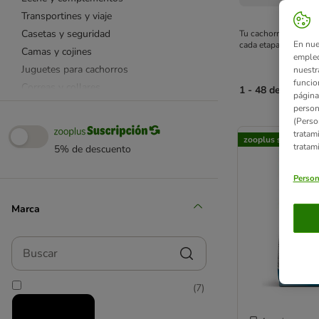
Transportines y viaje
Casetas y seguridad
Tu cachorro está cre
En nue
cada etapa. Descúbr
Camas y cojines
empleo
Juguetes para cachorros
nuestr
funcio
Correas y collares
1 - 48 de 190 res
página
Comederos y bebederos
person
(Perso
Accesorios para adiestrar
product items ha
tratam
Artículos para la higiene
zooplus selección
tratam
5% de descuento
Equipamiento para cachorros
Consejos prácticos
Person
Marca
Buscar
(
7
)