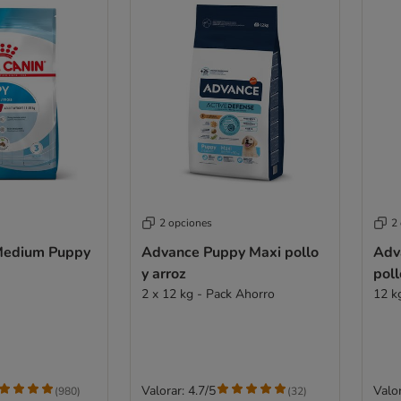
2 opciones
2
Medium Puppy
Advance Puppy Maxi pollo
Adv
y arroz
poll
2 x 12 kg - Pack Ahorro
12 k
Valorar: 4.7/5
Valor
(
980
)
(
32
)