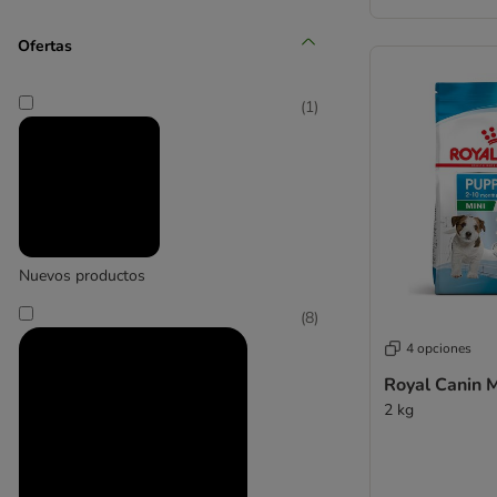
Ofertas
briantos
(
11
(
1
)
)
Concept for Life
Nuevos productos
(
1
)
(
8
)
4 opciones
Royal Canin 
2 kg
Eukanuba