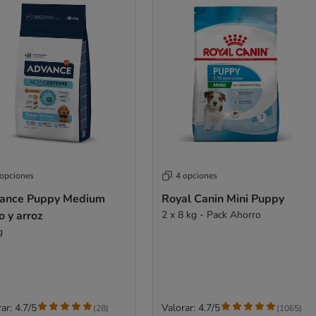
 opciones
4 opciones
ance Puppy Medium
Royal Canin Mini Puppy
o y arroz
2 x 8 kg - Pack Ahorro
g
ar: 4.7/5
Valorar: 4.7/5
(
28
)
(
1065
)