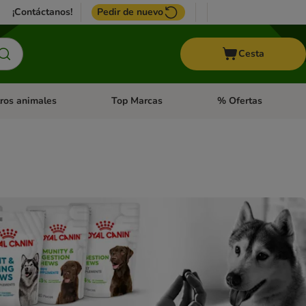
¡Contáctanos!
Pedir de nuevo
Cesta
ros animales
Top Marcas
% Ofertas
: Roedores y +
de categoria abierto: Pájaros
Menú de categoria abierto: Otros animales
Menú de categoria abie