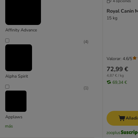
4 opciones
Royal Canin 
15 kg
Affinity Advance
(
4
)
Valorar: 4.6/5
72,99 €
4,87 € / kg
Alpha Spirit
69,34 €
(
1
)
Applaws
Añadir
más
(
6
)