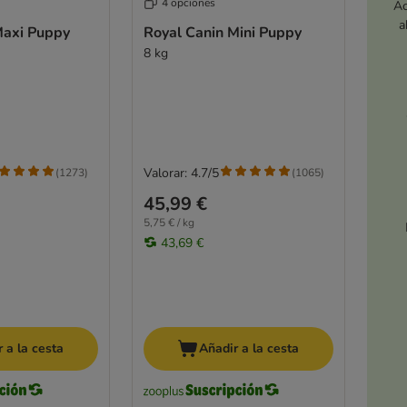
4 opciones
Ac
a
Maxi Puppy
Royal Canin Mini Puppy
8 kg
Valorar: 4.7/5
(
1273
)
(
1065
)
45,99 €
5,75 € / kg
43,69 €
 a la cesta
Añadir a la cesta