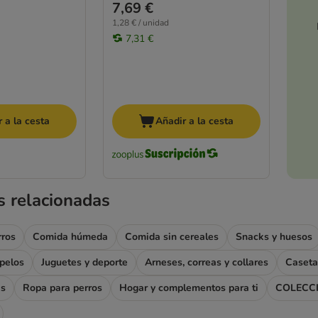
7,69 €
1,28 € / unidad
7,31 €
 a la cesta
Añadir a la cesta
s relacionadas
rros
Comida húmeda
Comida sin cereales
Snacks y huesos
apelos
Juguetes y deporte
Arneses, correas y collares
Caseta
as
Ropa para perros
Hogar y complementos para ti
COLECC