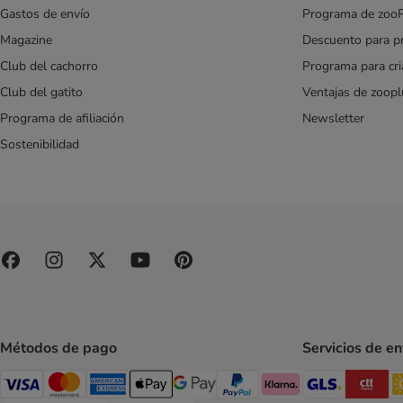
Gastos de envío
Programa de zoo
Magazine
Descuento para p
Club del cachorro
Programa para cr
Club del gatito
Ventajas de zoopl
Programa de afiliación
Newsletter
Sostenibilidad
Métodos de pago
Servicios de e
GLS Ship
CT
Visa Payment Method
Mastercard Payment Method
American Express Payment Method
Apple Pay Payment Method
Google Pay Payment Method
PayPal Payment Method
Klarna Payment Method