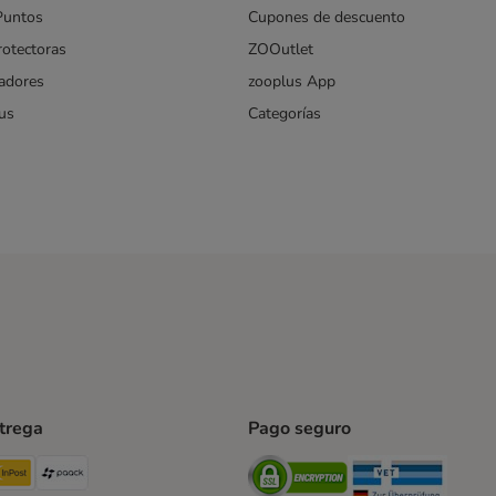
Puntos
Cupones de descuento
rotectoras
ZOOutlet
iadores
zooplus App
us
Categorías
ntrega
Pago seguro
ping Method
TExpress Shipping Method
InPost Shipping Method
paack Shipping Method
Security
Securit