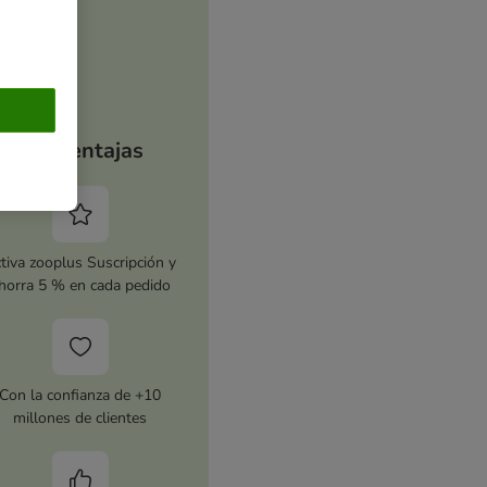
Tus ventajas
tiva zooplus Suscripción y
horra 5 % en cada pedido
Con la confianza de +10
millones de clientes