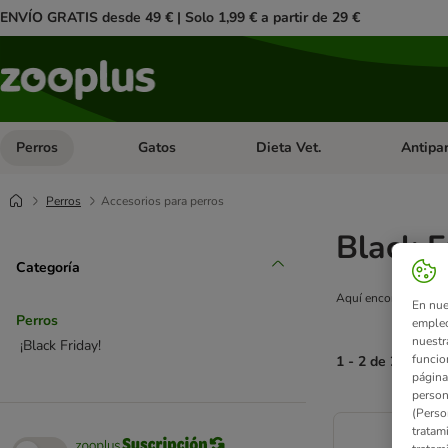
ENVÍO GRATIS desde 49 € | Solo 1,99 € a partir de 29 €
Perros
Gatos
Dieta Vet.
Antipar
Menú de categoria abierto: Perros
Menú de categoria abierto: Gatos
Menú de ca
Perros
Accesorios para perros
Black F
Categoría
Aquí encontrarás las
En nue
Perros
empleo
nuestr
¡Black Friday!
funcio
1 - 2 de 2 result
página
person
product items ha
(Perso
tratam