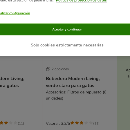
iento en la sección de preferencias.
Política de protección de datos
alizar configuración
Aceptar y continuar
Solo cookies estrictamente necesarias
2 opciones
Ac
a
ern Living,
Bebedero Modern Living,
ara gatos
verde claro para gatos
Accesorios: Filtros de repuesto (6
unidades)
Valorar: 3.3/5
(
11
)
(
11
)