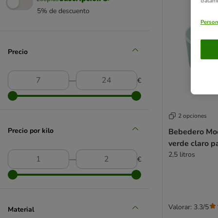
tratam
5% de descuento
Person
Precio
―
€
2 opciones
Precio por kilo
Bebedero Mod
verde claro p
2,5 litros
―
€
Valorar: 3.3/5
Material