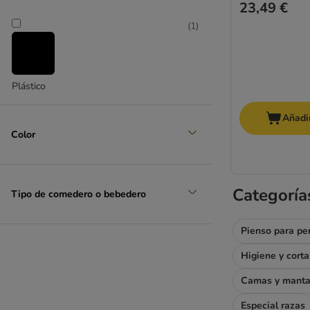
23,49 €
(
1
)
Plástico
Añadir
Color
Categoría
Tipo de comedero o bebedero
Pienso para pe
Higiene y cort
Camas y mant
Especial razas