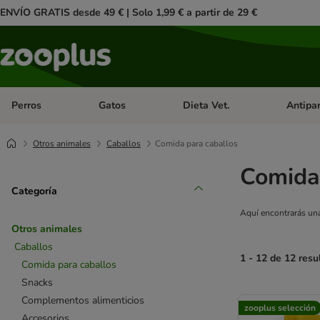
ENVÍO GRATIS desde 49 € | Solo 1,99 € a partir de 29 €
Perros
Gatos
Dieta Vet.
Antipar
Menú de categoria abierto: Perros
Menú de categoria abierto: Gatos
Menú de ca
Otros animales
Caballos
Comida para caballos
Comida
Categoría
Aquí encontrarás una
Otros animales
Caballos
1 - 12 de 12 resu
Comida para caballos
Snacks
product items ha
Complementos alimenticios
zooplus selección
Accesorios