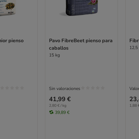
ior pienso
Pavo FibreBeet pienso para
Fib
caballos
12,5
15 kg
Sin valoraciones
Valor
41,99 €
23,
2,80 € / kg
1,88 €
39,89 €