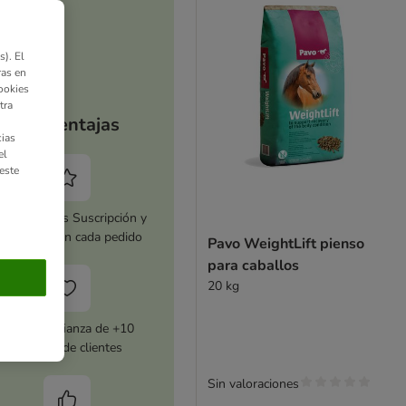
). El
ras en
ookies
tra
Tus ventajas
ias
el
este
tiva zooplus Suscripción y
horra 5 % en cada pedido
Pavo WeightLift pienso
para caballos
20 kg
Con la confianza de +10
millones de clientes
Sin valoraciones