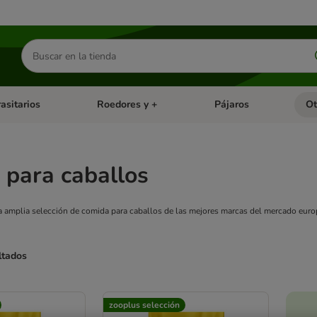
Buscar
productos
asitarios
Roedores y +
Pájaros
Ot
tegoria abierto: Dieta Vet.
Menú de categoria abierto: Antiparasitarios
Menú de categoria abierto
Menú 
 para caballos
 amplia selección de comida para caballos de las mejores marcas del mercado euro
ltados
ve been changed
zooplus selección