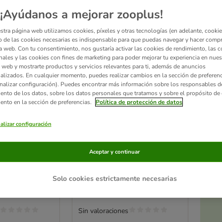
¡Ayúdanos a mejorar zooplus!
stra página web utilizamos cookies, píxeles y otras tecnologías (en adelante, cookies
 de las cookies necesarias es indispensable para que puedas navegar y hacer comp
a web. Con tu consentimiento, nos gustaría activar las cookies de rendimiento, las c
nales y las cookies con fines de marketing para poder mejorar tu experiencia en nues
 web y mostrarte productos y servicios relevantes para ti, además de anuncios
alizados. En cualquier momento, puedes realizar cambios en la sección de preferenc
nalizar configuración). Puedes encontrar más información sobre los responsables d
iento de los datos, sobre los datos personales que tratamos y sobre el propósito de 
iento en la sección de preferencias.
Política de protección de datos
2 opciones
Ac
alizar configuración
a
stall de prado
Mazorcas marstall de prado
para caballos
Aceptar y continuar
k Ahorro
20 kg
Solo cookies estrictamente necesarias
Sin valoraciones