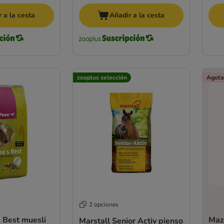
 a la cesta
Añadir a la cesta
zooplus selección
Agota
2 opciones
 Best muesli
Maz
Marstall Senior Activ pienso