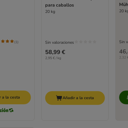
Müh
para caballos
20 k
20 kg
Sin 
(
1
)
Sin valoraciones
46,
58,99 €
2,32 €
2,95 € / kg
 a la cesta
Añadir a la cesta