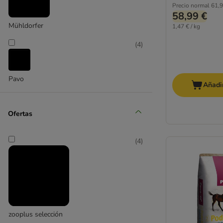
Precio normal
61,9
58,99 €
Mühldorfer
1,47 € / kg
(
4
)
Pavo
Añadir
Ofertas
(
4
)
zooplus selección