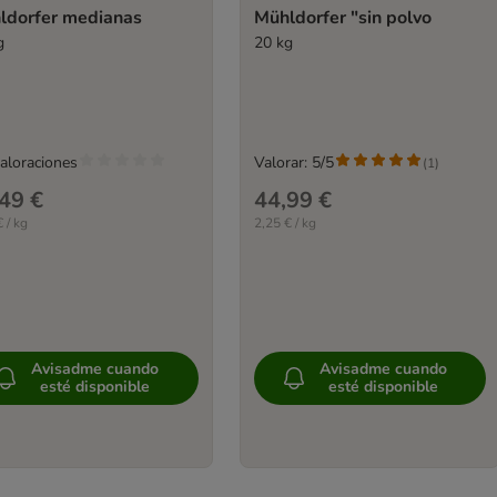
ldorfer medianas
Mühldorfer "sin polvo
g
20 kg
valoraciones
Valorar: 5/5
(
1
)
49 €
44,99 €
 / kg
2,25 € / kg
Avisadme cuando
Avisadme cuando
esté disponible
esté disponible