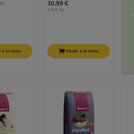
30,99 €
8 €
1,55 € / kg
 a la cesta
Añadir a la cesta