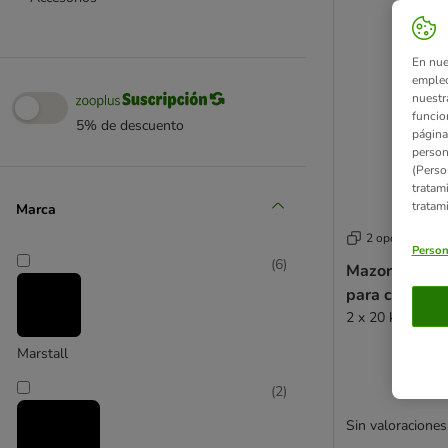
En nue
empleo
nuestr
funcio
5% de descuento
página
person
(Perso
tratam
tratam
Marca
2 opciones
Person
(
6
)
Mazorcas mar
para caballos
2 x 20 kg - Pac
Marstall
(
2
)
Sin valoraciones