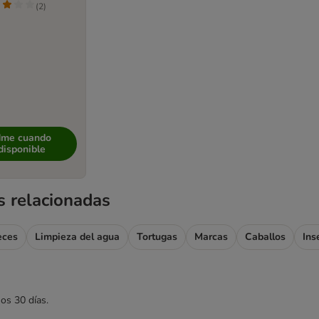
(
2
)
dme cuando
disponible
s relacionadas
eces
Limpieza del agua
Tortugas
Marcas
Caballos
Ins
mos 30 días.