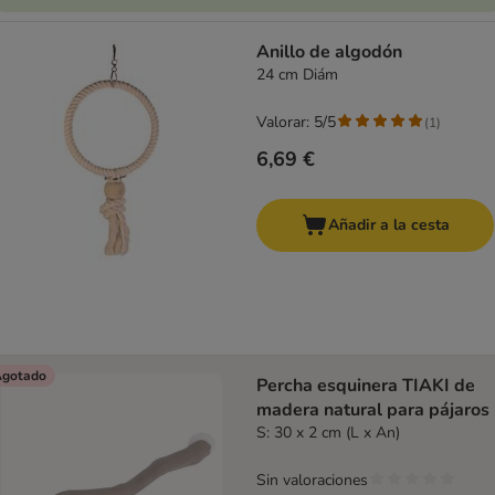
Anillo de algodón
24 cm Diám
Valorar: 5/5
(
1
)
6,69 €
Añadir a la cesta
gotado
Percha esquinera TIAKI de
madera natural para pájaros
S: 30 x 2 cm (L x An)
Sin valoraciones