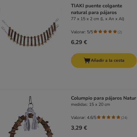
product items have been changed
TIAKI puente colgante
natural para pájaros
77 x 15 x 2 cm (L x An x Al)
Valorar: 5/5
(
2
)
6,29 €
Añadir a la cesta
Columpio para pájaros Natur
medidas: 15 x 20 cm
Valorar: 4.6/5
(
24
)
3,29 €