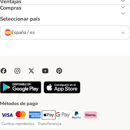
Ventajas
Compras
Seleccionar país
España / es
Métodos de pago
Visa Payment Method
Mastercard Payment Method
American Express Payment Method
Apple Pay Payment Method
Google Pay Payment Method
PayPal Payment Method
Klarna Payment Method
Contra-reembolso
Transferencia
Contra-reembolso Payment Method
Transferencia Payment Method