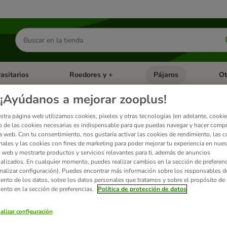
Buscar
productos
asitarios
Roedores y +
Pájaros
Ot
tegoria abierto: Dieta Vet.
Menú de categoria abierto: Antiparasitarios
Menú de categoria abierto
Menú 
¡Ayúdanos a mejorar zooplus!
stra página web utilizamos cookies, píxeles y otras tecnologías (en adelante, cookies
 para pájaros
 de las cookies necesarias es indispensable para que puedas navegar y hacer comp
a web. Con tu consentimiento, nos gustaría activar las cookies de rendimiento, las c
nales y las cookies con fines de marketing para poder mejorar tu experiencia en nues
as aves una práctica habitual y necesaria. Para ello existen diferentes modelos y ta
 web y mostrarte productos y servicios relevantes para ti, además de anuncios
a pájaros y encuentra la que más le convenga a tu mascota.
alizados. En cualquier momento, puedes realizar cambios en la sección de preferenc
nalizar configuración). Puedes encontrar más información sobre los responsables d
iento de los datos, sobre los datos personales que tratamos y sobre el propósito de 
iento en la sección de preferencias.
Política de protección de datos
ados
alizar configuración
ve been changed