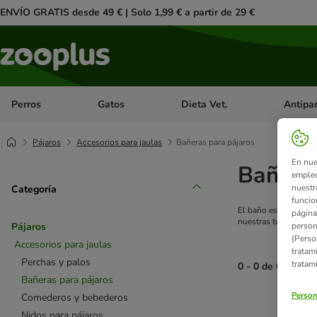
ENVÍO GRATIS desde 49 € | Solo 1,99 € a partir de 29 €
Perros
Gatos
Dieta Vet.
Antipar
Menú de categoria abierto: Perros
Menú de categoria abierto: Gatos
Menú de ca
Pájaros
Accesorios para jaulas
Bañeras para pájaros
En nue
Bañeras
empleo
nuestr
Categoría
funcio
El baño es para much
página
nuestras bañeras par
person
Pájaros
(Perso
Accesorios para jaulas
tratam
Perchas y palos
tratam
0 - 0 de 0 result
Bañeras para pájaros
Person
Comederos y bebederos
product items ha
Nidos para pájaros