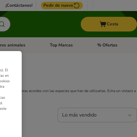
¡Contáctanos!
Pedir de nuevo
Cesta
ros animales
Top Marcas
% Ofertas
: Roedores y +
de categoria abierto: Pájaros
Menú de categoria abierto: Otros animales
Menú de categoria abie
). El
ras en
ookies
tra
maños de bañeras acordes con las especies que han de utilizarlas. Echa un vistazo a
ias
el
este
Lo más vendido