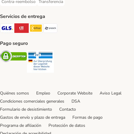
Contra-reembolso
Transferencia
Contra-reembolso Payment Method
Transferencia Payment Method
Servicios de entrega
GLS Shipping Method
CTTExpress Shipping Method
InPost Shipping Method
paack Shipping Method
Pago seguro
Security
Security
Quiénes somos
Empleo
Corporate Website
Aviso Legal
Condiciones comerciales generales
DSA
Formulario de desistimiento
Contacto
Gastos de envío y plazo de entrega
Formas de pago
Programa de afiliación
Protección de datos
Declaración de accesibilidad