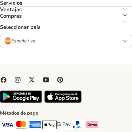
Servicios
Ventajas
Compras
Seleccionar país
España / es
Métodos de pago
Visa Payment Method
Mastercard Payment Method
American Express Payment Method
Apple Pay Payment Method
Google Pay Payment Method
PayPal Payment Method
Klarna Payment Method