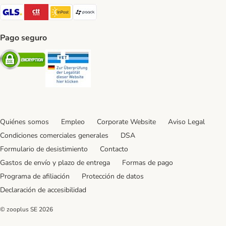
GLS Shipping Method
CTTExpress Shipping Method
InPost Shipping Method
paack Shipping Method
Pago seguro
Security
Security
Quiénes somos
Empleo
Corporate Website
Aviso Legal
Condiciones comerciales generales
DSA
Formulario de desistimiento
Contacto
Gastos de envío y plazo de entrega
Formas de pago
Programa de afiliación
Protección de datos
Declaración de accesibilidad
© zooplus SE
2026