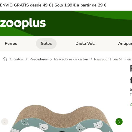
ENVÍO GRATIS desde 49 € | Solo 1,99 € a partir de 29 €
Perros
Gatos
Dieta Vet.
Antipar
Menú de categoria abierto: Perros
Menú de categoria abierto: Gatos
Menú de ca
Gatos
Rascadores
Rascadores de cartón
Rascador Trixie Mimi en
5
T