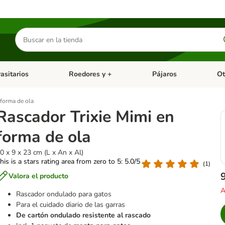
Buscar
productos
asitarios
Roedores y +
Pájaros
Ot
tegoria abierto: Dieta Vet.
Menú de categoria abierto: Antiparasitarios
Menú de categoria abierto
Menú 
 forma de ola
Rascador Trixie Mimi en
forma de ola
0 x 9 x 23 cm (L x An x Al)
his is a stars rating area from zero to 5: 5.0/5
(
1
)
Valora el producto
A
Rascador ondulado para gatos
Para el cuidado diario de las garras
De cartón ondulado resistente al rascado