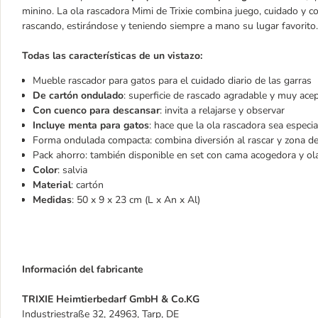
minino. La ola rascadora Mimi de Trixie combina juego, cuidado y c
rascando, estirándose y teniendo siempre a mano su lugar favorito.
Todas las características de un vistazo:
Mueble rascador para gatos para el cuidado diario de las garras
De cartón ondulado
: superficie de rascado agradable y muy ace
Con cuenco para descansar
: invita a relajarse y observar
Incluye menta para gatos
: hace que la ola rascadora sea especi
Forma ondulada compacta: combina diversión al rascar y zona de
Pack ahorro: también disponible en set con cama acogedora y ol
Color
: salvia
Material
: cartón
Medidas
: 50 x 9 x 23 cm (L x An x Al)
Información del fabricante
TRIXIE Heimtierbedarf GmbH & Co.KG
Industriestraße 32, 24963, Tarp, DE