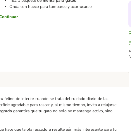
Incl. 1 paquete de
menta para gatos
Onda con hueco para tumbarse y acurrucarse
Continuar
T
I
u felino de interior cuando se trata del cuidado diario de las
rficie agradable para rascar y, al mismo tiempo, invita a relajarse
tegrado
garantiza que tu gato no solo se mantenga activo, sino
que hace que la ola rascadora resulte aún más interesante para tu