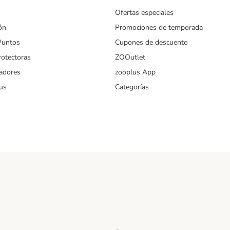
Ofertas especiales
ón
Promociones de temporada
Puntos
Cupones de descuento
rotectoras
ZOOutlet
iadores
zooplus App
us
Categorías