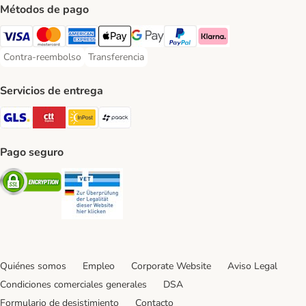
Métodos de pago
Visa Payment Method
Mastercard Payment Method
American Express Payment Method
Apple Pay Payment Method
Google Pay Payment Method
PayPal Payment Method
Klarna Payment Method
Contra-reembolso
Transferencia
Contra-reembolso Payment Method
Transferencia Payment Method
Servicios de entrega
GLS Shipping Method
CTTExpress Shipping Method
InPost Shipping Method
paack Shipping Method
Pago seguro
Security
Security
Quiénes somos
Empleo
Corporate Website
Aviso Legal
Condiciones comerciales generales
DSA
Formulario de desistimiento
Contacto