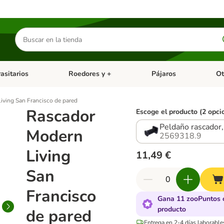
Buscar
productos
asitarios
Roedores y +
Pájaros
Ot
tegoria abierto: Dieta Vet.
Menú de categoria abierto: Antiparasitarios
Menú de categoria abierto
Menú 
iving San Francisco de pared
Rascador
Escoge el producto (2 opci
Peldaño rascador,
Modern
2569318.9
Living
11,49 €
San
Francisco
Gana 11 zooPuntos 
producto
de pared
Entrega en 2-4 días laborable