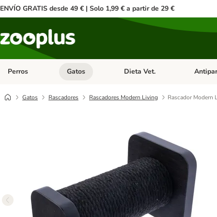
ENVÍO GRATIS desde 49 € | Solo 1,99 € a partir de 29 €
Perros
Gatos
Dieta Vet.
Antipar
Menú de categoria abierto: Perros
Menú de categoria abierto: Gatos
Menú de ca
Gatos
Rascadores
Rascadores Modern Living
Rascador Modern L