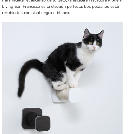
Para facilitar el ascenso de tu gato, la escalera rascadora Modern
Living San Francisco es la elección perfecta. Los peldaños están
recubiertos con sisal negro o blanco.