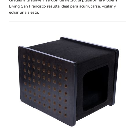
Gracias a la suave inserción de fieltro, la plataforma Modern
Living San Francisco resulta ideal para acurrucarse, vigilar y
echar una siesta.