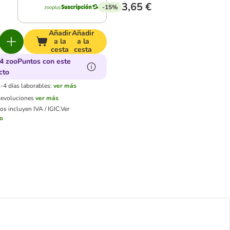
3,65 €
-15%
Añadir
Añadir
a la
a la
cesta
cesta
4 zooPuntos con este
cto
-4 días laborables:
ver más
devoluciones
ver más
os incluyen IVA / IGIC.
Ver
ío