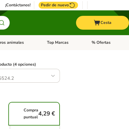
¡Contáctanos!
Pedir de nuevo
Cesta
ros animales
Top Marcas
% Ofertas
: Roedores y +
de categoria abierto: Pájaros
Menú de categoria abierto: Otros animales
Menú de categoria abie
oducto (4 opciones)
5524.2
Compra
4,29 €
puntual