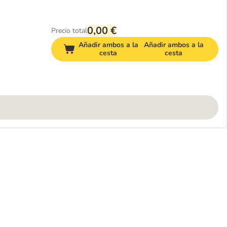
0,00 €
Precio total
Añadir ambos a la
Añadir ambos a la
cesta
cesta