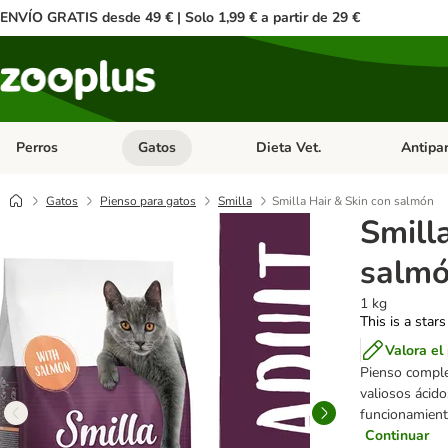
ENVÍO GRATIS desde 49 € | Solo 1,99 € a partir de 29 €
Perros
Gatos
Dieta Vet.
Antipar
Menú de categoria abierto: Perros
Menú de categoria abierto: Gatos
Menú de ca
Gatos
Pienso para gatos
Smilla
Smilla Hair & Skin con salmón
Smill
salm
1 kg
This is a stars
Valora el
Pienso comple
valiosos ácido
funcionamiento
Continuar