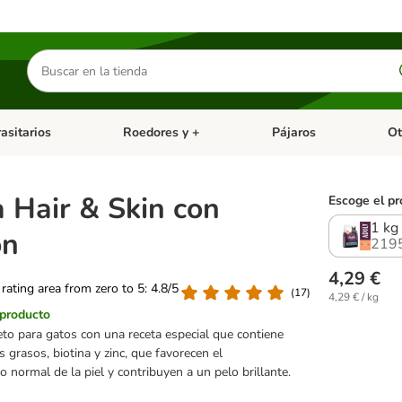
Buscar
productos
asitarios
Roedores y +
Pájaros
Ot
tegoria abierto: Dieta Vet.
Menú de categoria abierto: Antiparasitarios
Menú de categoria abierto
Menú 
a Hair & Skin con
Escoge el pr
1 kg
ón
219
4,29 €
 rating area from zero to 5: 4.8/5
(
17
)
4,29 € / kg
 producto
to para gatos con una receta especial que contiene
s grasos, biotina y zinc, que favorecen el
 normal de la piel y contribuyen a un pelo brillante.