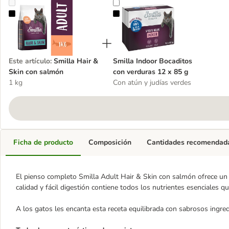
Smilla Hair & Skin con salmón
Smilla Indoor Bocaditos con verdu
Este artículo
:
Smilla Hair &
Smilla Indoor Bocaditos
Skin con salmón
con verduras 12 x 85 g
1 kg
Con atún y judías verdes
Ficha de producto
Composición
Cantidades recomendad
El pienso completo Smilla Adult Hair & Skin con salmón ofrece un 
calidad y fácil digestión contiene todos los nutrientes esenciales qu
A los gatos les encanta esta receta equilibrada con sabrosos ingred