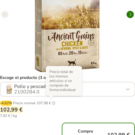
Precio total de
los mismos
Escoge el producto (3 opciones)
artículos si se
compran de
Pollo y pescado
forma individual
2100284.0
-4.62%
Precio normal
107,98 €
102,99 €
7,92 € / kg
Compra