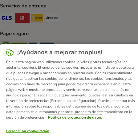
Servicios de entrega
GLS Shipping Method
CTTExpress Shipping Method
InPost Shipping Method
paack Shipping Method
Pago seguro
Security
Security
¡Ayúdanos a mejorar zooplus!
En nuestra página web utilizamos cookies, píxeles y otras tecnologías (en
adelante, cookies). El empleo de las cookies necesarias es indispensable para
que puedas navegar y hacer compras en nuestra web. Con tu consentimiento,
nos gustaría activar las cookies de rendimiento, las cookies funcionales y las
cookies con fines de marketing para poder mejorar tu experiencia en nuestra
Quiénes somos
Empleo
Corporate Website
Aviso Legal
página web y mostrarte productos y servicios relevantes para ti, además de
Condiciones comerciales generales
DSA
anuncios personalizados. En cualquier momento, puedes realizar cambios en
la sección de preferencias (Personalizar configuración). Puedes encontrar más
Formulario de desistimiento
Contacto
información sobre los responsables del tratamiento de los datos, sobre los
Gastos de envío y plazo de entrega
Formas de pago
datos personales que tratamos y sobre el propósito de este tratamiento en la
sección de preferencias.
Política de protección de datos
Programa de afiliación
Protección de datos
Declaración de accesibilidad
Personalizar configuración