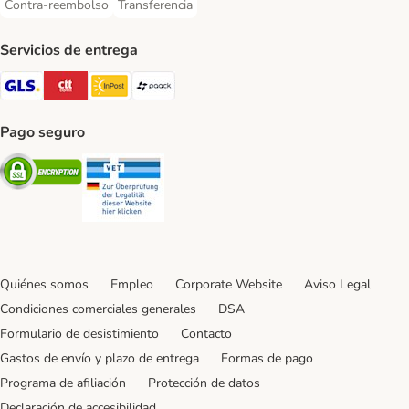
Contra-reembolso
Transferencia
Contra-reembolso Payment Method
Transferencia Payment Method
Servicios de entrega
GLS Shipping Method
CTTExpress Shipping Method
InPost Shipping Method
paack Shipping Method
Pago seguro
Security
Security
Quiénes somos
Empleo
Corporate Website
Aviso Legal
Condiciones comerciales generales
DSA
Formulario de desistimiento
Contacto
Gastos de envío y plazo de entrega
Formas de pago
Programa de afiliación
Protección de datos
Declaración de accesibilidad