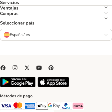
Servicios
Ventajas
Compras
Seleccionar país
España / es
Métodos de pago
Visa Payment Method
Mastercard Payment Method
American Express Payment Method
Apple Pay Payment Method
Google Pay Payment Method
PayPal Payment Method
Klarna Payment Method