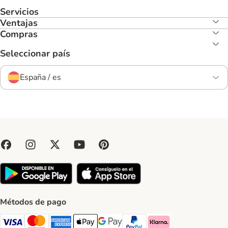
Servicios
Ventajas
Compras
Seleccionar país
España / es
Métodos de pago
Visa Payment Method
Mastercard Payment Method
American Express Payment Method
Apple Pay Payment Method
Google Pay Payment Method
PayPal Payment Method
Klarna Payment Method