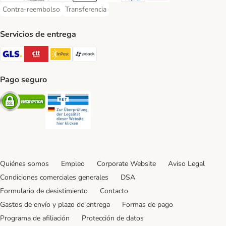
Contra-reembolso
Transferencia
Contra-reembolso Payment Method
Transferencia Payment Method
Servicios de entrega
GLS Shipping Method
CTTExpress Shipping Method
InPost Shipping Method
paack Shipping Method
Pago seguro
Security
Security
Quiénes somos
Empleo
Corporate Website
Aviso Legal
Condiciones comerciales generales
DSA
Formulario de desistimiento
Contacto
Gastos de envío y plazo de entrega
Formas de pago
Programa de afiliación
Protección de datos