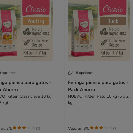
9 opciones
19 opciones
nga pienso para gatos -
Feringa pienso para gatos -
k Ahorro
Pack Ahorro
O: Kitten Classic ave 10 kg
NUEVO: Kitten Pato 10 kg (5 x 2
2 kg)
kg)
ar: 3/5
Valorar: 3/5
(
1
)
(
1
)