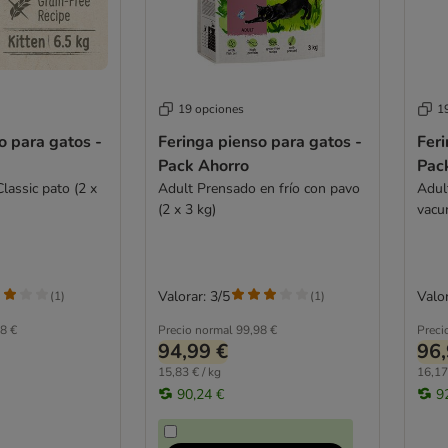
19 opciones
1
o para gatos -
Feringa pienso para gatos -
Feri
Pack Ahorro
Pac
lassic pato (2 x
Adult Prensado en frío con pavo
Adul
(2 x 3 kg)
vacu
Valorar: 3/5
Valor
(
1
)
(
1
)
8 €
Precio normal
99,98 €
Preci
94,99 €
96,
15,83 € / kg
16,17
90,24 €
9