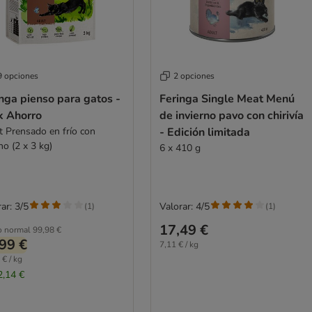
9 opciones
2 opciones
nga pienso para gatos -
Feringa Single Meat Menú
k Ahorro
de invierno pavo con chirivía
t Prensado en frío con
- Edición limitada
no (2 x 3 kg)
6 x 410 g
ar: 3/5
Valorar: 4/5
(
1
)
(
1
)
17,49 €
o normal
99,98 €
99 €
7,11 € / kg
 € / kg
2,14 €