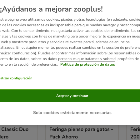
¡Ayúdanos a mejorar zooplus!
 resultados
stra página web utilizamos cookies, píxeles y otras tecnologías (en adelante, cookies
 de las cookies necesarias es indispensable para que puedas navegar y hacer comp
a web. Con tu consentimiento, nos gustaría activar las cookies de rendimiento, las c
ve been changed
nales y las cookies con fines de marketing para poder mejorar tu experiencia en nues
 web y mostrarte productos y servicios relevantes para ti, además de anuncios
alizados. En cualquier momento, puedes realizar cambios en la sección de preferenc
nalizar configuración). Puedes encontrar más información sobre los responsables d
iento de los datos, sobre los datos personales que tratamos y sobre el propósito de 
iento en la sección de preferencias.
Política de protección de datos
alizar configuración
Aceptar y continuar
Solo cookies estrictamente necesarias
19 opciones
4
 Classic Duo
Feringa pienso para gatos -
Fer
dero
Pack Ahorro
200