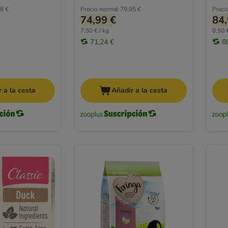
8 €
Precio normal
79,95 €
Preci
74,99 €
84,
7,50 € / kg
8,50 €
71,24 €
8
 a la cesta
Añadir a la cesta