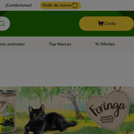
¡Contáctanos!
Pedir de nuevo
Cesta
ros animales
Top Marcas
% Ofertas
: Roedores y +
de categoria abierto: Pájaros
Menú de categoria abierto: Otros animales
Menú de categoria abie