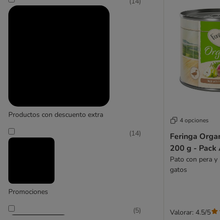
(
14
)
Productos con descuento extra
4 opciones
(
14
)
Feringa Organ
200 g - Pack
Pato con pera y
gatos
Promociones
(
5
)
Valorar: 4.5/5