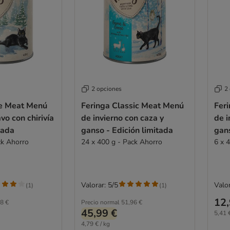
2 opciones
2
le Meat Menú
Feringa Classic Meat Menú
Fer
vo con chirivía
de invierno con caza y
de i
tada
ganso - Edición limitada
gans
ck Ahorro
24 x 400 g - Pack Ahorro
6 x 
Valorar: 5/5
Valor
(
1
)
(
1
)
12,
8 €
Precio normal
51,96 €
45,99 €
5,41 €
4,79 € / kg