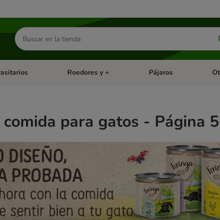
Buscar
productos
asitarios
Roedores y +
Pájaros
Ot
tegoria abierto: Dieta Vet.
Menú de categoria abierto: Antiparasitarios
Menú de categoria abierto
Menú 
 comida para gatos - Página 5