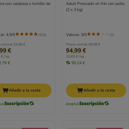
era con calabaza y tomillo de
Adult Prensado en frío con pollo
(2 x 3 kg)
ar: 4.5/5
Valorar: 3/5
(
153
)
(
1
)
o normal
25,98 €
Precio normal
99,98 €
99 €
94,99 €
 € / kg
15,83 € / kg
2,79 €
90,24 €
Añadir a la cesta
Añadir a la cesta