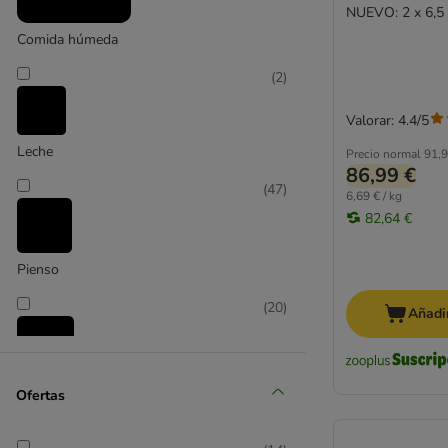
NUEVO: 2 x 6,5 
Purizon
Comida húmeda
Rosie's Farm
Sanabelle
(
2
)
Schesir
Valorar: 4.4/5
Smilla
Taste of the Wild
Leche
Precio normal
91,9
86,99 €
Ultima No Grain
(
47
)
6,69 € / kg
Wild Freedom
82,64 €
Yarrah
Los más vendidos: pienso sin cereales
Pienso
Los más vendidos: comida húmeda sin
cereales
(
20
)
Añadir
Snacks sin cereales: los más vendidos
Cosma
❤ zoolove
Snacks
Ofertas