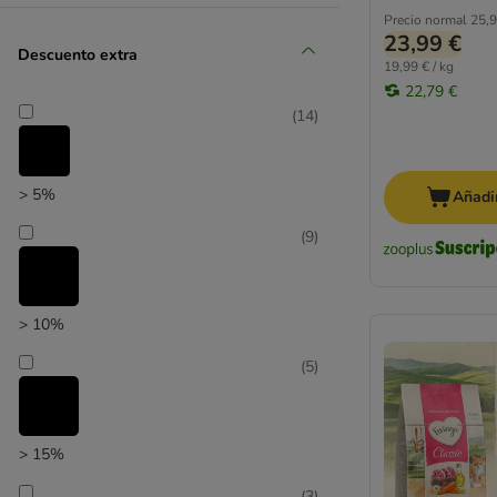
Precio normal
25,9
23,99 €
Descuento extra
19,99 € / kg
22,79 €
(
14
)
zooplus selección
> 5%
Añadir
(
9
)
> 10%
(
5
)
> 15%
(
3
)