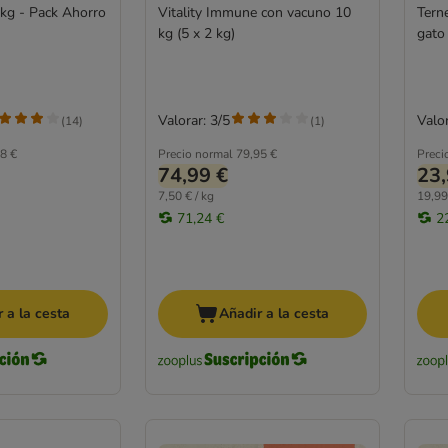
kg - Pack Ahorro
Vitality Immune con vacuno 10
Tern
kg (5 x 2 kg)
gato
Valorar: 3/5
Valor
(
14
)
(
1
)
8 €
Precio normal
79,95 €
Preci
74,99 €
23,
7,50 € / kg
19,99
71,24 €
2
 a la cesta
Añadir a la cesta