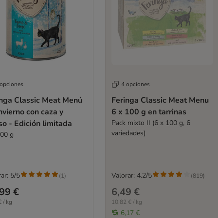
 opciones
4 opciones
inga Classic Meat Menú
Feringa Classic Meat Menu
nvierno con caza y
6 x 100 g en tarrinas
o - Edición limitada
Pack mixto II (6 x 100 g, 6
variedades)
400 g
ar: 5/5
Valorar: 4.2/5
(
1
)
(
819
)
99 €
6,49 €
 / kg
10,82 € / kg
6,17 €