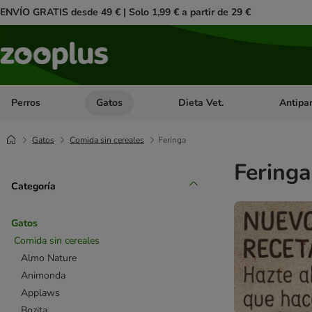
ENVÍO GRATIS desde 49 € | Solo 1,99 € a partir de 29 €
Perros
Gatos
Dieta Vet.
Antipar
Menú de categoria abierto: Perros
Menú de categoria abierto: Gatos
Menú de ca
Gatos
Comida sin cereales
Feringa
Feringa
Categoría
Gatos
Comida sin cereales
Almo Nature
Animonda
Applaws
Bozita