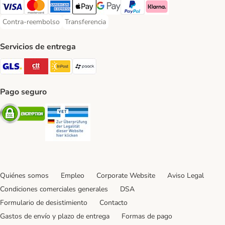
Visa Payment Method
Mastercard Payment Method
American Express Payment Method
Apple Pay Payment Method
Google Pay Payment Method
PayPal Payment Method
Klarna Payment Method
Contra-reembolso
Transferencia
Contra-reembolso Payment Method
Transferencia Payment Method
Servicios de entrega
GLS Shipping Method
CTTExpress Shipping Method
InPost Shipping Method
paack Shipping Method
Pago seguro
Security
Security
Quiénes somos
Empleo
Corporate Website
Aviso Legal
Condiciones comerciales generales
DSA
Formulario de desistimiento
Contacto
Gastos de envío y plazo de entrega
Formas de pago