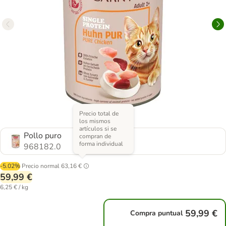
Precio total de
los mismos
artículos si se
Pollo puro
compran de
forma individual
968182.0
-5.02%
Precio normal
63,16 €
59,99 €
6,25 € / kg
59,99 €
Compra puntual