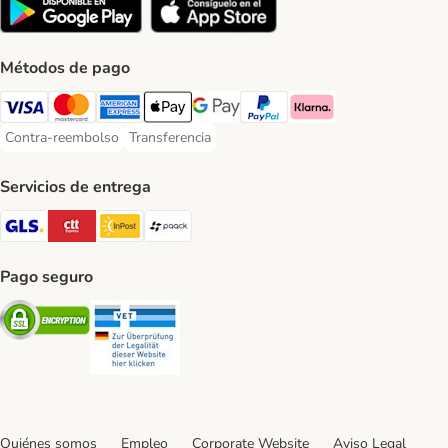
Métodos de pago
Visa Payment Method
Mastercard Payment Method
American Express Payment Method
Apple Pay Payment Method
Google Pay Payment Method
PayPal Payment Method
Klarna Payment Method
Contra-reembolso
Transferencia
Contra-reembolso Payment Method
Transferencia Payment Method
Servicios de entrega
GLS Shipping Method
CTTExpress Shipping Method
InPost Shipping Method
paack Shipping Method
Pago seguro
Security
Security
Quiénes somos
Empleo
Corporate Website
Aviso Legal