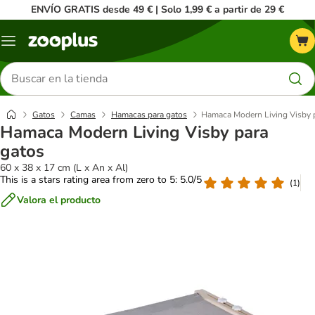
ENVÍO GRATIS desde 49 € | Solo 1,99 € a partir de 29 €
Menú
Buscar
productos
Gatos
Camas
Hamacas para gatos
Hamaca Modern Living Visby 
Hamaca Modern Living Visby para
gatos
60 x 38 x 17 cm (L x An x Al)
This is a stars rating area from zero to 5: 5.0/5
(
1
)
Valora el producto