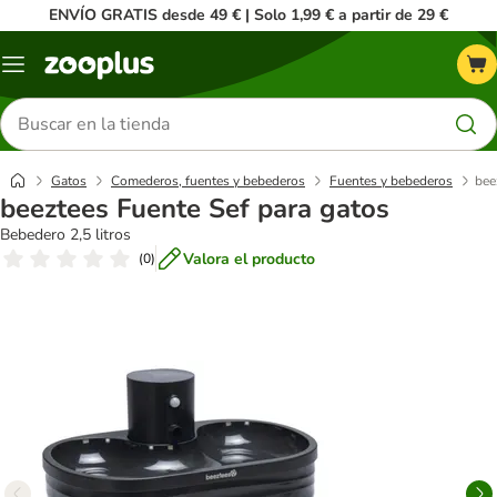
ENVÍO GRATIS desde 49 € | Solo 1,99 € a partir de 29 €
Menú
Buscar
productos
Gatos
Comederos, fuentes y bebederos
Fuentes y bebederos
bee
beeztees Fuente Sef para gatos
Bebedero 2,5 litros
Valora el producto
(
0
)