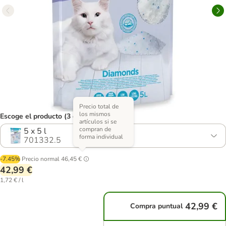
Precio total de
los mismos
Escoge el producto (3 opciones)
artículos si se
compran de
5 x 5 l
forma individual
701332.5
-7.45%
Precio normal
46,45 €
42,99 €
1,72 € / l
42,99 €
Compra puntual