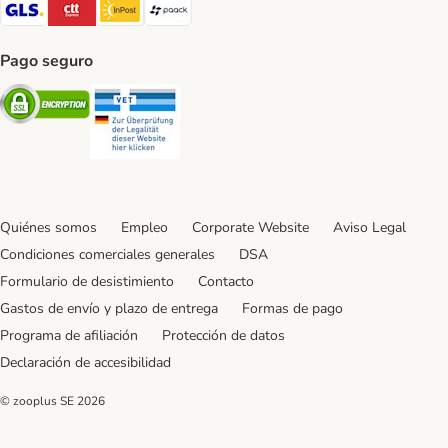
GLS Shipping Method
CTTExpress Shipping Method
InPost Shipping Method
paack Shipping Method
Pago seguro
Security
Security
Quiénes somos
Empleo
Corporate Website
Aviso Legal
Condiciones comerciales generales
DSA
Formulario de desistimiento
Contacto
Gastos de envío y plazo de entrega
Formas de pago
Programa de afiliación
Protección de datos
Declaración de accesibilidad
© zooplus SE
2026