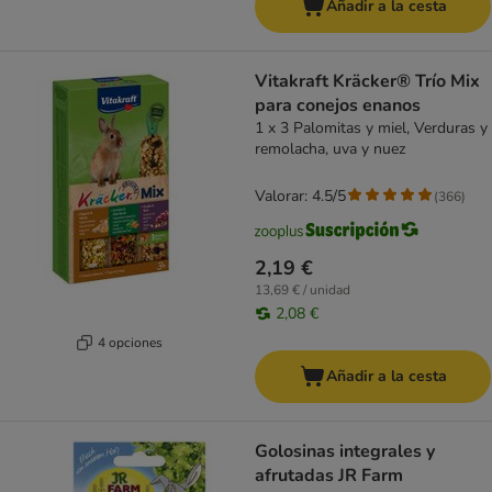
Añadir a la cesta
Vitakraft Kräcker® Trío Mix
para conejos enanos
1 x 3 Palomitas y miel, Verduras y
remolacha, uva y nuez
Valorar: 4.5/5
(
366
)
2,19 €
13,69 € / unidad
2,08 €
4 opciones
Añadir a la cesta
Golosinas integrales y
afrutadas JR Farm