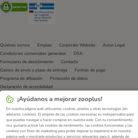
Security
Security
Quiénes somos
Empleo
Corporate Website
Aviso Legal
Condiciones comerciales generales
DSA
Formulario de desistimiento
Contacto
Gastos de envío y plazo de entrega
Formas de pago
Programa de afiliación
Protección de datos
Declaración de accesibilidad
¡Ayúdanos a mejorar zooplus!
© zooplus SE
2026
En nuestra página web utilizamos cookies, píxeles y otras tecnologías (en
adelante, cookies). El empleo de las cookies necesarias es indispensable para
que puedas navegar y hacer compras en nuestra web. Con tu consentimiento,
nos gustaría activar las cookies de rendimiento, las cookies funcionales y las
cookies con fines de marketing para poder mejorar tu experiencia en nuestra
página web y mostrarte productos y servicios relevantes para ti, además de