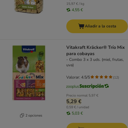
15,97 € / kg
4,55 €
Añadir a la cesta
Vitakraft Kräcker® Trío Mix
para cobayas
- Combo 3 x 3 uds. (miel, frutas,
uva)
Valorar: 4.5/5
(
12
)
Precio normal
5,97 €
5,29 €
0,59 € / unidad
5,03 €
2 opciones