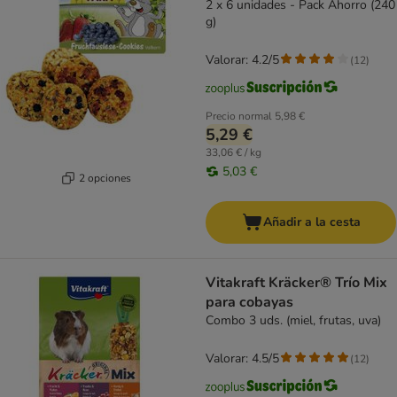
2 x 6 unidades - Pack Ahorro (240
g)
Valorar: 4.2/5
(
12
)
Precio normal
5,98 €
5,29 €
33,06 € / kg
5,03 €
2 opciones
Añadir a la cesta
Vitakraft Kräcker® Trío Mix
para cobayas
Combo 3 uds. (miel, frutas, uva)
Valorar: 4.5/5
(
12
)