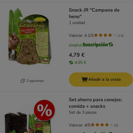
Snack JR "Campana de
heno"
1 unidad
Valorar: 4.1/5
(
14
)
4,79 €
4,55 €
Añadir a la cesta
2 opciones
Set ahorro para conejos:
comida + snacks
Set de 3 piezas
Valorar: 4/5
(
5
)