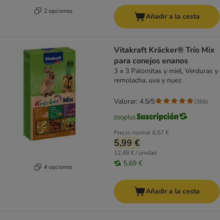
2 opciones
Añadir a la cesta
Vitakraft Kräcker® Trío Mix
para conejos enanos
3 x 3 Palomitas y miel, Verduras y
remolacha, uva y nuez
Valorar: 4.5/5
(
366
)
Precio normal
6,57 €
5,99 €
12,48 € / unidad
5,69 €
4 opciones
Añadir a la cesta