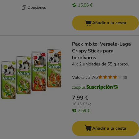
15,86 €
2 opciones
Añadir a la cesta
Pack mixto: Versele-Laga
Crispy Sticks para
herbívoros
4 x 2 unidades de 55 g aprox.
Valorar: 3.7/5
(
3
)
7,99 €
18,16 € / kg
7,59 €
Añadir a la cesta