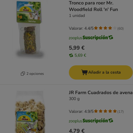
Tronco para roer Mr.
Woodfield Roll 'n' Fun
1 unidad
Valorar: 4.4/5
(
60
)
5,99 €
5,69 €
Añadir a la cesta
2 opciones
JR Farm Cuadrados de avena
300 g
Valorar: 4.9/5
(
17
)
4,79 €