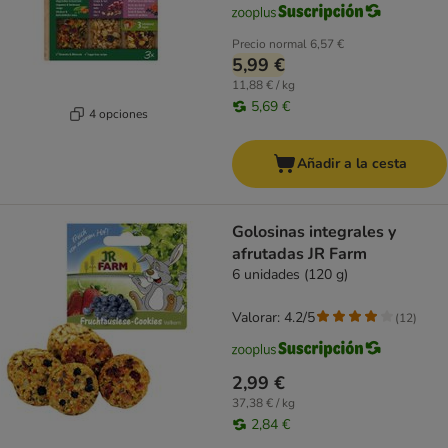
Precio normal
6,57 €
5,99 €
11,88 € / kg
5,69 €
4 opciones
Añadir a la cesta
Golosinas integrales y
afrutadas JR Farm
6 unidades (120 g)
Valorar: 4.2/5
(
12
)
2,99 €
37,38 € / kg
2,84 €