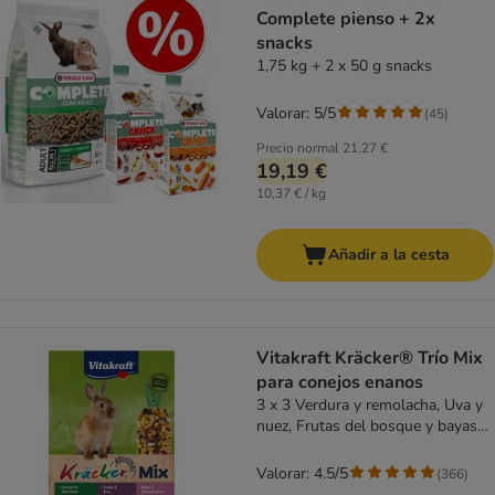
Complete pienso + 2x
snacks
1,75 kg + 2 x 50 g snacks
Valorar: 5/5
(
45
)
Precio normal
21,27 €
19,19 €
10,37 € / kg
Añadir a la cesta
Vitakraft Kräcker® Trío Mix
para conejos enanos
3 x 3 Verdura y remolacha, Uva y
nuez, Frutas del bosque y bayas
de saúco
Valorar: 4.5/5
(
366
)