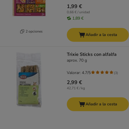
1,99 €
0,66 € / unidad
1,89 €
2 opciones
Añadir a la cesta
Trixie Sticks con alfalfa
aprox. 70 g
Valorar: 4.7/5
(
3
)
2,99 €
42,71 € / kg
Añadir a la cesta