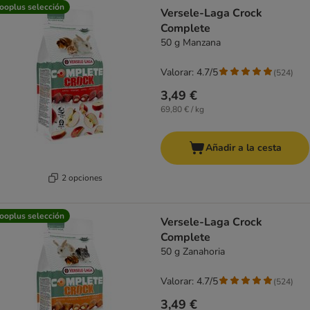
product items have been changed
ooplus selección
Versele-Laga Crock
Complete
50 g Manzana
Valorar: 4.7/5
(
524
)
3,49 €
69,80 € / kg
Añadir a la cesta
2 opciones
ooplus selección
Versele-Laga Crock
Complete
50 g Zanahoria
Valorar: 4.7/5
(
524
)
3,49 €