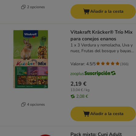
2 opciones
Añadir a la cesta
Vitakraft Kräcker® Trío Mix
para conejos enanos
1 x 3 Verdura y remolacha, Uva y
nuez, Frutas del bosque y bayas
de saúco
Valorar: 4.5/5
(
366
)
2,19 €
13,04 € / kg
2,08 €
4 opciones
Añadir a la cesta
Pack mixto: Cuni Adult