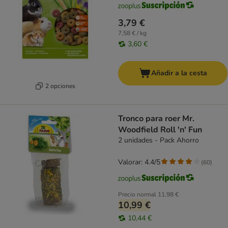
3,79 €
7,58 € / kg
3,60 €
Añadir a la cesta
2 opciones
Tronco para roer Mr.
Woodfield Roll 'n' Fun
2 unidades - Pack Ahorro
Valorar: 4.4/5
(
60
)
Precio normal
11,98 €
10,99 €
10,44 €