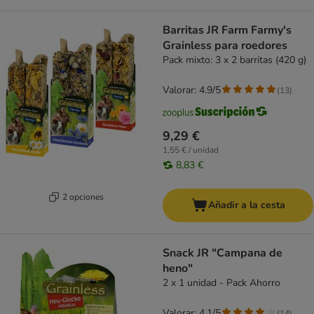
Barritas JR Farm Farmy's
Grainless para roedores
Pack mixto: 3 x 2 barritas (420 g)
Valorar: 4.9/5
(
13
)
9,29 €
1,55 € / unidad
8,83 €
2 opciones
Añadir a la cesta
Snack JR "Campana de
heno"
2 x 1 unidad - Pack Ahorro
Valorar: 4.1/5
(
14
)