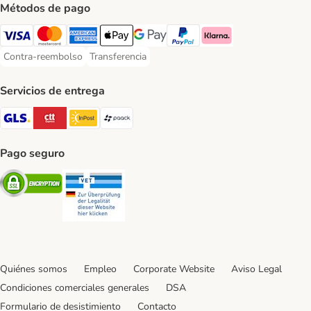
Métodos de pago
Visa Payment Method
Mastercard Payment Method
American Express Payment Method
Apple Pay Payment Method
Google Pay Payment Method
PayPal Payment Method
Klarna Payment Method
Contra-reembolso
Transferencia
Contra-reembolso Payment Method
Transferencia Payment Method
Servicios de entrega
GLS Shipping Method
CTTExpress Shipping Method
InPost Shipping Method
paack Shipping Method
Pago seguro
Security
Security
Quiénes somos
Empleo
Corporate Website
Aviso Legal
Condiciones comerciales generales
DSA
Formulario de desistimiento
Contacto