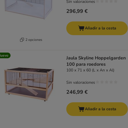
Sin valoraciones
296,99 €
Añadir a la cesta
2 opciones
Nuevo
Jaula Skyline Hoppelgarden
100 para roedores
100 x 71 x 60 (L x An x Al)
Sin valoraciones
246,99 €
Añadir a la cesta