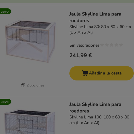
Nuevo
Jaula Skyline Lima para
roedores
Skyline Lima 80: 80 x 60 x 60 cm
(L x An x Al)
Sin valoraciones
241,99 €
Añadir a la cesta
2 opciones
Nuevo
Jaula Skyline Lima para
roedores
Skyline Lima 100: 100 x 60 x 80
cm (L x An x Al)