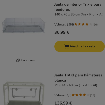
product items have been changed
Jaula de interior Trixie para
roedores
140 x 70 x 35 cm (An x Prof x Al)
Valorar: 3.9/5
(
96
)
36,99 €
Añadir a la cesta
2 opciones
Jaula TIAKI para hámsteres,
blanca
79 x 44 x 60 cm (L x An x Al)
Valorar: 4/5
(
14
)
136,99 €