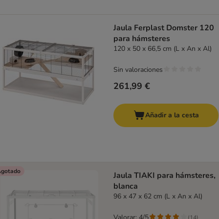
Jaula Ferplast Domster 120
para hámsteres
120 x 50 x 66,5 cm (L x An x Al)
Sin valoraciones
261,99 €
Añadir a la cesta
gotado
Jaula TIAKI para hámsteres,
blanca
96 x 47 x 62 cm (L x An x Al)
Valorar: 4/5
(
14
)