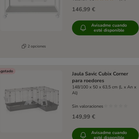
146,99 €
Avisadme cuando
esté disponible
2 opciones
gotado
Jaula Savic Cubix Corner
para roedores
148/100 x 50 x 63,5 cm (L x An x
Al)
Sin valoraciones
149,99 €
Avisadme cuando
esté disponible