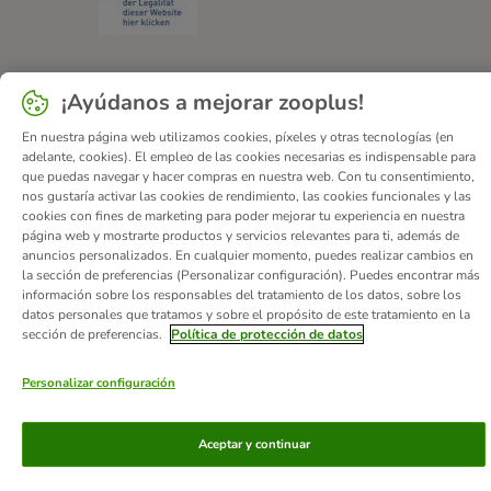
¡Ayúdanos a mejorar zooplus!
Quiénes somos
Empleo
Corporate Website
Aviso Legal
En nuestra página web utilizamos cookies, píxeles y otras tecnologías (en
Condiciones comerciales generales
DSA
adelante, cookies). El empleo de las cookies necesarias es indispensable para
Formulario de desistimiento
Contacto
que puedas navegar y hacer compras en nuestra web. Con tu consentimiento,
nos gustaría activar las cookies de rendimiento, las cookies funcionales y las
Gastos de envío y plazo de entrega
Formas de pago
cookies con fines de marketing para poder mejorar tu experiencia en nuestra
Programa de afiliación
Protección de datos
página web y mostrarte productos y servicios relevantes para ti, además de
anuncios personalizados. En cualquier momento, puedes realizar cambios en
Declaración de accesibilidad
la sección de preferencias (Personalizar configuración). Puedes encontrar más
información sobre los responsables del tratamiento de los datos, sobre los
© zooplus SE
2026
datos personales que tratamos y sobre el propósito de este tratamiento en la
sección de preferencias.
Política de protección de datos
Personalizar configuración
Aceptar y continuar