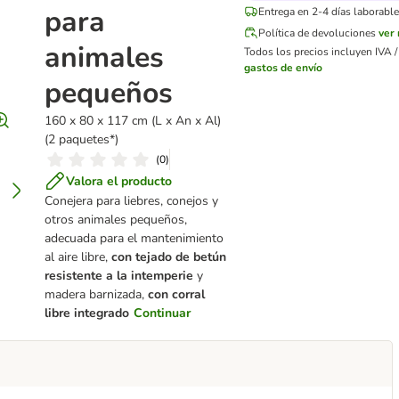
para
Entrega en 2-4 días laborable
Política de devoluciones
ver
animales
Todos los precios incluyen IVA / 
gastos de envío
pequeños
160 x 80 x 117 cm (L x An x Al)
(2 paquetes*)
(
0
)
Valora el producto
Conejera para liebres, conejos y
otros animales pequeños,
adecuada para el mantenimiento
al aire libre,
con tejado de betún
resistente a la intemperie
y
madera barnizada,
con corral
libre integrado
Continuar