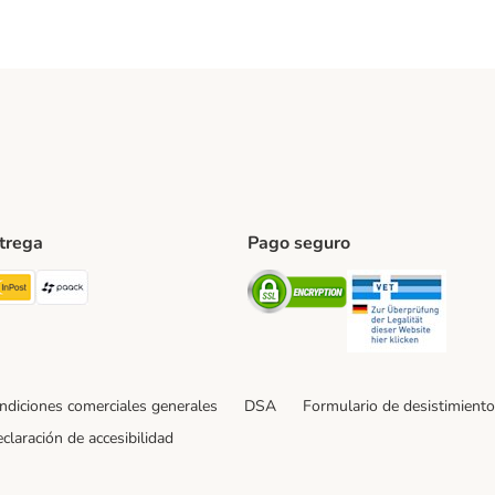
ntrega
Pago seguro
ping Method
TExpress Shipping Method
InPost Shipping Method
paack Shipping Method
Security
Securit
ndiciones comerciales generales
DSA
Formulario de desistimiento
claración de accesibilidad