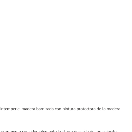
la intemperie; madera barnizada con pintura protectora de la madera
 que aumenta considerablemente la altura de caída de los animales.