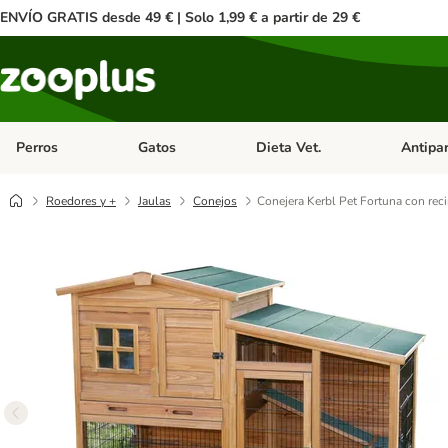
ENVÍO GRATIS desde 49 € | Solo 1,99 € a partir de 29 €
Perros
Gatos
Dieta Vet.
Antipar
Menú de categoria abierto: Perros
Menú de categoria abierto: Gatos
Menú de ca
Roedores y +
Jaulas
Conejos
Conejera Kerbl Pet Fortuna con rec