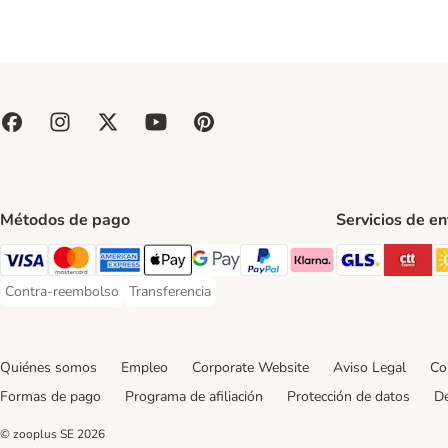
Métodos de pago
Servicios de e
GLS Ship
CT
Visa Payment Method
Mastercard Payment Method
American Express Payment Method
Apple Pay Payment Method
Google Pay Payment Method
PayPal Payment Method
Klarna Payment Method
Contra-reembolso
Transferencia
Contra-reembolso Payment Method
Transferencia Payment Method
Quiénes somos
Empleo
Corporate Website
Aviso Legal
Co
Formas de pago
Programa de afiliación
Protección de datos
De
© zooplus SE
2026