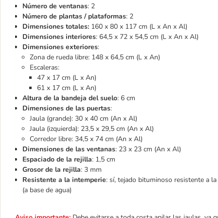
Número de ventanas
: 2
Número de plantas / plataformas
: 2
Dimensiones totales:
160 x 80 x 117 cm (L x An x Al)
Dimensiones interiores
: 64,5 x 72 x 54,5 cm (L x An x Al)
Dimensiones exteriores
:
Zona de rueda libre: 148 x 64,5 cm (L x An)
Escaleras:
47 x 17 cm (L x An)
61 x 17 cm (L x An)
Altura de la bandeja del suelo
: 6 cm
Dimensiones de las puertas
:
Jaula (grande): 30 x 40 cm (An x Al)
Jaula (izquierda): 23,5 x 29,5 cm (An x Al)
Corredor libre: 34,5 x 74 cm (An x Al)
Dimensiones de las ventanas
: 23 x 23 cm (An x Al)
Espaciado de la rejilla
: 1,5 cm
Grosor de la rejilla
: 3 mm
Resistente a la intemperie
: sí, tejado bituminoso resistente a 
(a base de agua)
Aviso importante:
Debe evitarse a toda costa apilar las jaulas, ya