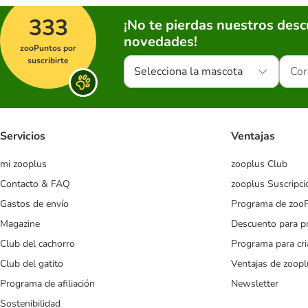
333
¡No te pierdas nuestros des
novedades!
zooPuntos por
suscribirte
Selecciona la mascota
Servicios
Ventajas
mi zooplus
zooplus Club
Contacto & FAQ
zooplus Suscripci
Gastos de envío
Programa de zoo
Magazine
Descuento para p
Club del cachorro
Programa para cr
Club del gatito
Ventajas de zoopl
Programa de afiliación
Newsletter
Sostenibilidad