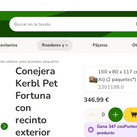
Buscar
productos
asitarios
Roedores y +
Pájaros
Ot
tegoria abierto: Dieta Vet.
Menú de categoria abierto: Antiparasitarios
Menú de categoria abierto
Menú 
into exterior para animales pequeños
Conejera
160 x 80 x 117 c
Al) (2 paquetes*)
Kerbl Pet
2301198.0
Fortuna
346,99 €
con
recinto
Gana 347 zooPuntos
exterior
producto