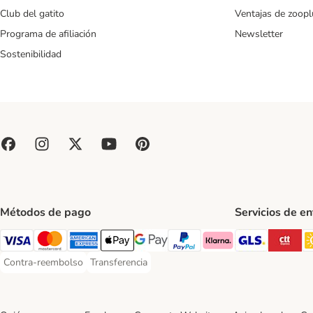
Club del gatito
Ventajas de zoopl
Programa de afiliación
Newsletter
Sostenibilidad
Métodos de pago
Servicios de e
GLS Ship
CT
Visa Payment Method
Mastercard Payment Method
American Express Payment Method
Apple Pay Payment Method
Google Pay Payment Method
PayPal Payment Method
Klarna Payment Method
Contra-reembolso
Transferencia
Contra-reembolso Payment Method
Transferencia Payment Method