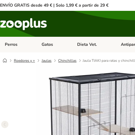
ENVÍO GRATIS desde 49 € | Solo 1,99 € a partir de 29 €
Perros
Gatos
Dieta Vet.
Antipar
Menú de categoria abierto: Perros
Menú de categoria abierto: Gatos
Menú de ca
Roedores y +
Jaulas
Chinchillas
Jaula TIAKI para ratas y chinchil