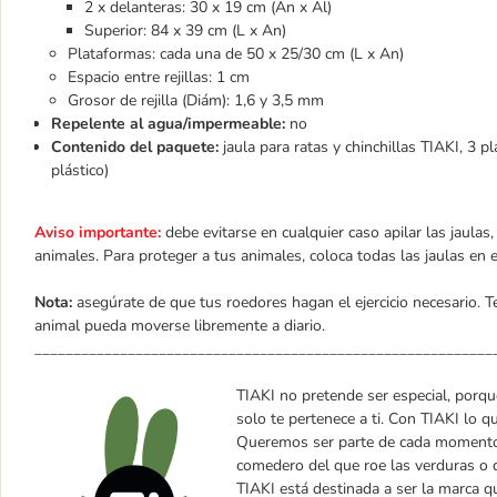
2 x delanteras: 30 x 19 cm (An x Al)
Superior: 84 x 39 cm (L x An)
Plataformas: cada una de 50 x 25/30 cm (L x An)
Espacio entre rejillas: 1 cm
Grosor de rejilla (Diám): 1,6 y 3,5 mm
Repelente al agua/impermeable:
no
Contenido del paquete:
jaula para ratas y chinchillas TIAKI, 3 
plástico)
Aviso importante:
debe evitarse en cualquier caso apilar las jaula
animales. Para proteger a tus animales, coloca todas las jaulas en 
Nota:
asegúrate de que tus roedores hagan el ejercicio necesario. 
animal pueda moverse libremente a diario.
___________________________________________________________
TIAKI no pretende ser especial, porque
solo te pertenece a ti. Con TIAKI lo q
Queremos ser parte de cada momento d
comedero del que roe las verduras o de
TIAKI está destinada a ser la marca qu