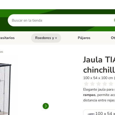
Buscar
productos
asitarios
Roedores y +
Pájaros
Ot
tegoria abierto: Dieta Vet.
Menú de categoria abierto: Antiparasitarios
Menú de categoria abierto
Menú 
las
Jaula TI
chinchil
100 x 54 x 100 cm (
Elegante jaula para 
rampas
, permite ac
distancia entre reja
100 x 54 x