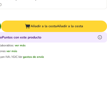
0
Añadir a la cesta
Añadir a la cesta
oPuntos con este producto
 laborables:
ver más
iones
ver más
yen IVA / IGIC.
Ver
gastos de envío