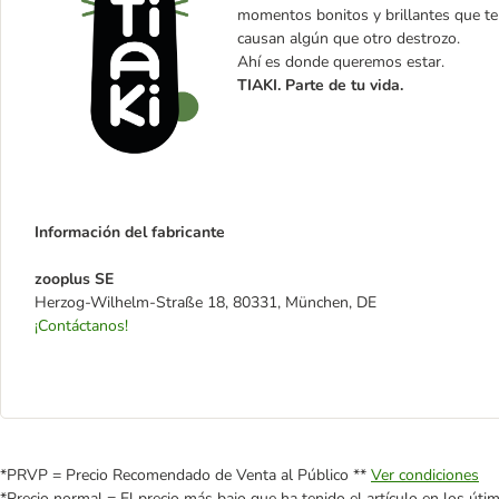
momentos bonitos y brillantes que t
causan algún que otro destrozo.
Ahí es donde queremos estar.
TIAKI. Parte de tu vida.
Información del fabricante
zooplus SE
Herzog-Wilhelm-Straße 18, 80331, München, DE
¡Contáctanos!
*PRVP = Precio Recomendado de Venta al Público **
Ver condiciones
*Precio normal = El precio más bajo que ha tenido el artículo en los úti