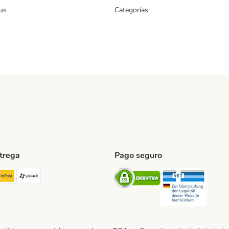
us
Categorías
ntrega
Pago seguro
ping Method
TExpress Shipping Method
InPost Shipping Method
paack Shipping Method
Security
Securit