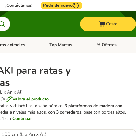
¡Contáctanos!
Pedir de nuevo
Cesta
ros animales
Top Marcas
% Ofertas
: Roedores y +
de categoria abierto: Pájaros
Menú de categoria abierto: Otros animales
Menú de categoria abie
AKI para ratas y
las
L x An x Al)
Valora el producto
(
0
)
ratas y chinchillas, diseño nórdico,
3 plataformas de madera con
ceder a niveles más altos,
con 3 comederos
, base con bordes altos,
s: 1 cm
Continuar
 100 cm (L x An x Al)