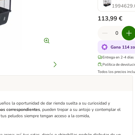
1994629.
113,99 €
Gana 114 zo
Entrega en 2-4 días
Política de devoluc
Todos los precios inclu
queños la oportunidad de dar rienda suelta a su curiosidad y
pas correspondientes
, pueden trepar a su antojo y contemplar el
 tus peludos siempre tengan acceso a la comida,
 arena; así, tus ratas, degús o chinchillas podrán disfrutar de un