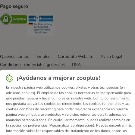
Pago seguro
Security
Security
Quiénes somos
Empleo
Corporate Website
Aviso Legal
Condiciones comerciales generales
DSA
Formulario de desistimiento
Contacto
¡Ayúdanos a mejorar zooplus!
Gastos de envío y plazo de entrega
Formas de pago
En nuestra página web utilizamos cookies, píxeles y otras tecnologías (en
Programa de afiliación
Protección de datos
adelante, cookies). El empleo de las cookies necesarias es indispensable para
Declaración de accesibilidad
que puedas navegar y hacer compras en nuestra web. Con tu consentimiento,
nos gustaría activar las cookies de rendimiento, las cookies funcionales y las
© zooplus SE
2026
cookies con fines de marketing para poder mejorar tu experiencia en nuestra
página web y mostrarte productos y servicios relevantes para ti, además de
anuncios personalizados. En cualquier momento, puedes realizar cambios en
la sección de preferencias (Personalizar configuración). Puedes encontrar más
información sobre los responsables del tratamiento de los datos, sobre los