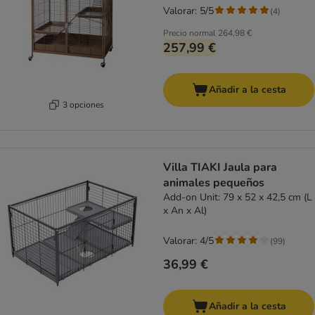
Valorar: 5/5
(
4
)
Precio normal
264,98 €
257,99 €
Añadir a la cesta
3 opciones
Villa TIAKI Jaula para
animales pequeños
Add-on Unit: 79 x 52 x 42,5 cm (L
x An x Al)
Valorar: 4/5
(
99
)
36,99 €
Añadir a la cesta