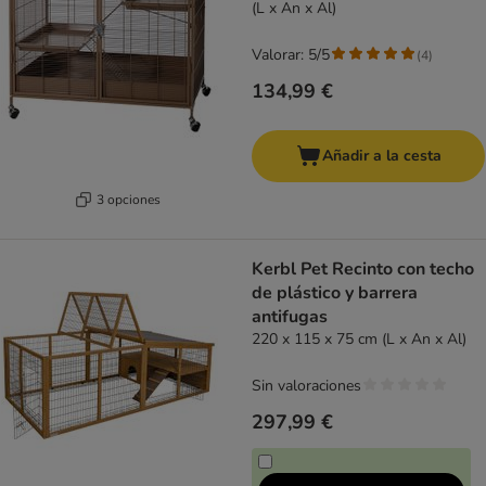
(L x An x Al)
Valorar: 5/5
(
4
)
134,99 €
Añadir a la cesta
3 opciones
Kerbl Pet Recinto con techo
de plástico y barrera
antifugas
220 x 115 x 75 cm (L x An x Al)
Sin valoraciones
297,99 €