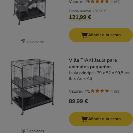
Valorar: 4/5
(
99
)
Precio normal
126,98 €
121,99 €
Añadir a la cesta
3 opciones
Villa TIAKI Jaula para
animales pequeños
Jaula principal: 79 x 52 x 99,5 cm
(L x An x Al)
Valorar: 4/5
(
99
)
89,99 €
Añadir a la cesta
3 opciones