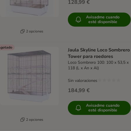
128,99 €
Avisadme cuando
esté disponible
2 opciones
gotado
Jaula Skyline Loco Sombrero
Tower para roedores
Loco Sombrero 100: 100 x 53,5 x
118 (L x An x Al)
Sin valoraciones
184,99 €
Avisadme cuando
esté disponible
2 opciones