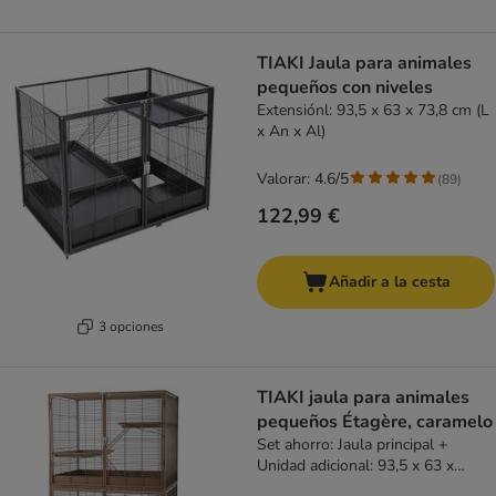
TIAKI Jaula para animales
pequeños con niveles
Extensiónl: 93,5 x 63 x 73,8 cm (L
x An x Al)
Valorar: 4.6/5
(
89
)
122,99 €
Añadir a la cesta
3 opciones
TIAKI jaula para animales
pequeños Étagère, caramelo
Set ahorro: Jaula principal +
Unidad adicional: 93,5 x 63 x
157,8 cm (L x An x Al)