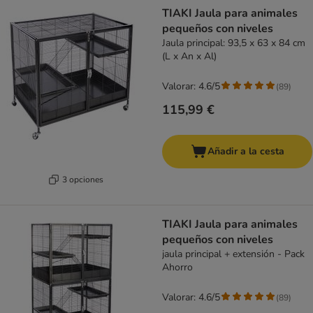
product items have been changed
TIAKI Jaula para animales
pequeños con niveles
Jaula principal: 93,5 x 63 x 84 cm
(L x An x Al)
Valorar: 4.6/5
(
89
)
115,99 €
Añadir a la cesta
3 opciones
TIAKI Jaula para animales
pequeños con niveles
jaula principal + extensión - Pack
Ahorro
Valorar: 4.6/5
(
89
)