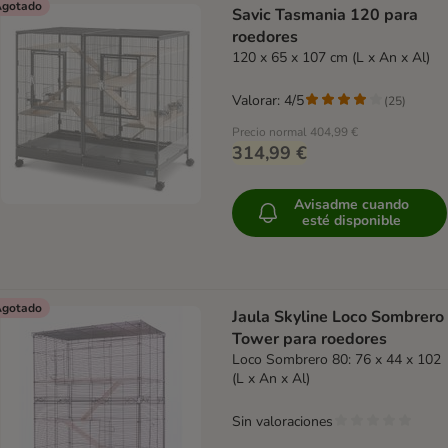
gotado
Savic Tasmania 120 para
roedores
120 x 65 x 107 cm (L x An x Al)
Valorar: 4/5
(
25
)
Precio normal
404,99 €
314,99 €
Avisadme cuando
esté disponible
gotado
Jaula Skyline Loco Sombrero
Tower para roedores
Loco Sombrero 80: 76 x 44 x 102
(L x An x Al)
Sin valoraciones