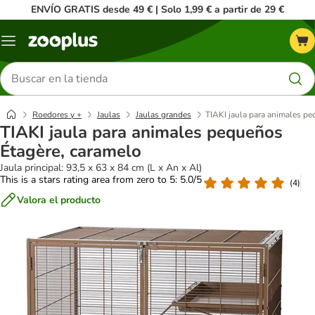
ENVÍO GRATIS desde 49 € | Solo 1,99 € a partir de 29 €
Menú
Buscar
productos
Roedores y +
Jaulas
Jaulas grandes
TIAKI jaula para animales p
TIAKI jaula para animales pequeños
Étagère, caramelo
Jaula principal: 93,5 x 63 x 84 cm (L x An x Al)
This is a stars rating area from zero to 5: 5.0/5
(
4
)
Valora el producto