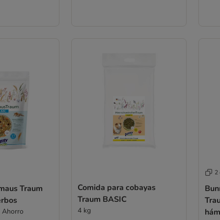
2
Comida para cobayas
Bun
Traum BASIC
erbos
Tra
4 kg
g - Pack Ahorro
hám