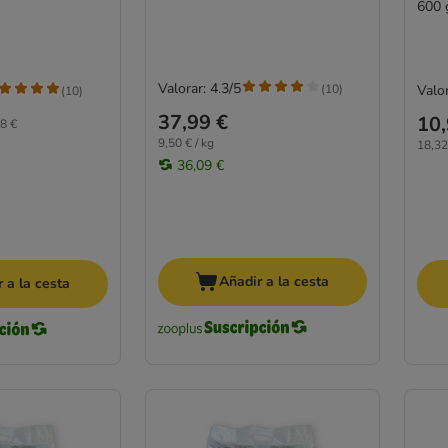
600 
Valorar: 4.3/5
(
10
)
Valor
(
10
)
37,99 €
10,
8 €
9,50 € / kg
18,32
36,09 €
Añadir a la cesta
 a la cesta