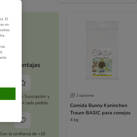
). El
ras en
ookies
tra
ias
el
este
Tus ventajas
2 opciones
tiva zooplus Suscripción y
horra 5 % en cada pedido
Comida Bunny Kaninchen
Traum BASIC para conejos
4 kg
Con la confianza de +10