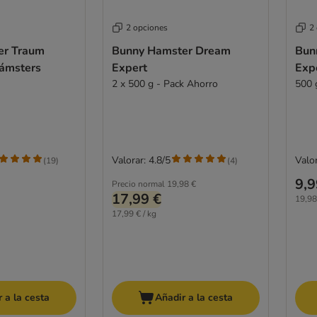
2 opciones
2
er Traum
Bunny Hamster Dream
Bun
ámsters
Expert
Exp
2 x 500 g - Pack Ahorro
500 
Valorar: 4.8/5
Valor
(
19
)
(
4
)
9,9
Precio normal
19,98 €
17,99 €
19,98
17,99 € / kg
 a la cesta
Añadir a la cesta