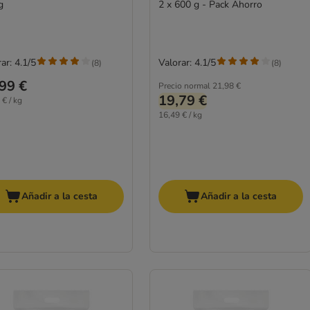
g
2 x 600 g - Pack Ahorro
ar: 4.1/5
Valorar: 4.1/5
(
8
)
(
8
)
99 €
Precio normal
21,98 €
19,79 €
 € / kg
16,49 € / kg
Añadir a la cesta
Añadir a la cesta