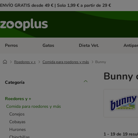
ENVÍO GRATIS desde 49 € | Solo 1,99 € a partir de 29 €
Perros
Gatos
Dieta Vet.
Antipar
Menú de categoria abierto: Perros
Menú de categoria abierto: Gatos
Menú de ca
Roedores y +
Comida para roedores y más
Bunny
Bunny 
Categoría
Roedores y +
Comida para roedores y más
Conejos
Cobayas
Hurones
1 - 19 de 19 resu
Chinchillas