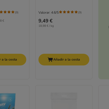
Valorar: 4.6/5
(
9
)
(
9
)
9,49 €
8 €
18,98 € / kg
 a la cesta
Añadir a la cesta