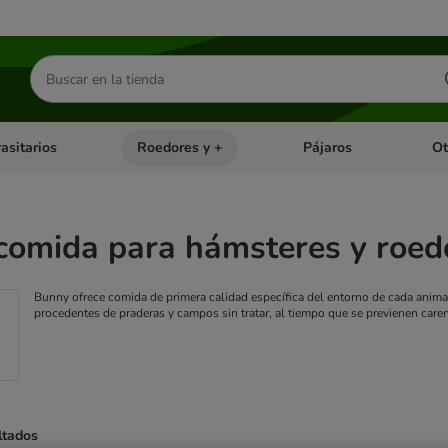
Buscar
productos
asitarios
Roedores y +
Pájaros
Ot
tegoria abierto: Dieta Vet.
Menú de categoria abierto: Antiparasitarios
Menú de categoria abierto
Menú 
comida para hámsteres y roed
Bunny ofrece comida de primera calidad específica del entorno de cada anima
procedentes de praderas y campos sin tratar, al tiempo que se previenen caren
ltados