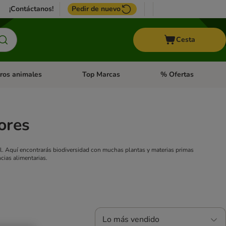
¡Contáctanos!
Pedir de nuevo
Cesta
ros animales
Top Marcas
% Ofertas
: Roedores y +
de categoria abierto: Pájaros
Menú de categoria abierto: Otros animales
Menú de categoria abie
ores
l. Aquí encontrarás biodiversidad con muchas plantas y materias primas
cias alimentarias.
Lo más vendido