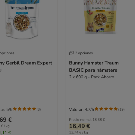
 opciones
2 opciones
ny Gerbil Dream Expert
Bunny Hamster Traum
g
BASIC para hámsters
2 x 600 g - Pack Ahorro
ar: 5/5
Valorar: 4.7/5
(
3
)
(
19
)
69 €
Precio normal
18,38 €
16,49 €
 € / kg
1,11 €
13,74 € / kg