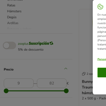
Ratas
product items ha
Hámsters
En nue
Degús
empleo
Ardillas
nuestr
funcio
Ratones y jerbos
página
Erizos
person
(Perso
Bunny
tratam
Burgess Excel
tratam
5% de descuento
Greenwoods
JR Farm
Person
Mucki
Precio
Versele-Laga
2 opciones
Vilmie
Bunny Zwerg
Vitakraft
―
€
Traum Expert
Otras marcas
hámsters ena
Comida sin cereales
2 x 500 g - Pac