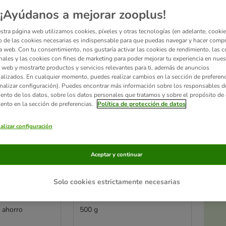
¡Ayúdanos a mejorar zooplus!
ve been changed
stra página web utilizamos cookies, píxeles y otras tecnologías (en adelante, cookies
 de las cookies necesarias es indispensable para que puedas navegar y hacer comp
a web. Con tu consentimiento, nos gustaría activar las cookies de rendimiento, las c
nales y las cookies con fines de marketing para poder mejorar tu experiencia en nues
 web y mostrarte productos y servicios relevantes para ti, además de anuncios
alizados. En cualquier momento, puedes realizar cambios en la sección de preferenc
nalizar configuración). Puedes encontrar más información sobre los responsables d
iento de los datos, sobre los datos personales que tratamos y sobre el propósito de 
iento en la sección de preferencias.
Política de protección de datos
alizar configuración
Aceptar y continuar
2 opciones
Ac
a
hamster
Bunny Zwerghamster
Solo cookies estrictamente necesarias
 comida para
Traum Expert comida para
nos
hámsters enanos
k ahorro
500 g