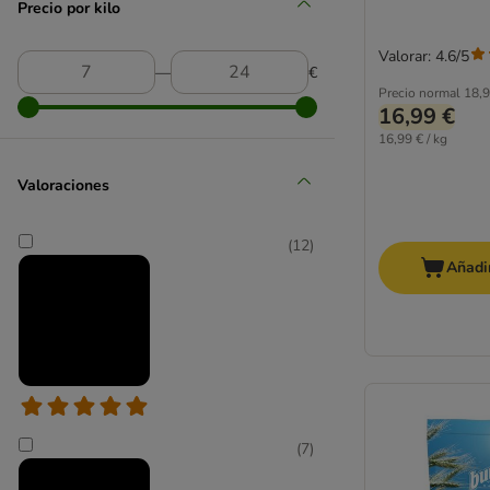
Precio por kilo
Valorar: 4.6/5
―
€
Precio normal
18,9
16,99 €
16,99 € / kg
Valoraciones
(
12
)
Añadir
(
7
)