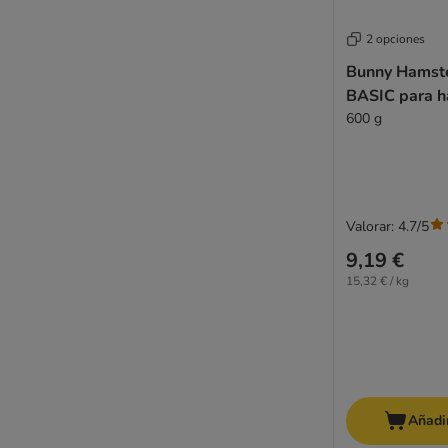
2 opciones
Bunny Hamst
BASIC para h
600 g
Valorar: 4.7/5
9,19 €
15,32 € / kg
Añadir