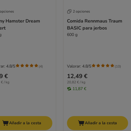
 opciones
2 opciones
ny Hamster Dream
Comida Rennmaus Traum
ert
BASIC para jerbos
g
600 g
ar: 4.8/5
Valorar: 4.8/5
(
4
)
(
10
)
9 €
12,49 €
 € / kg
20,82 € / kg
11,87 €
Añadir a la cesta
Añadir a la cesta