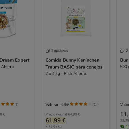
2 opciones
2
 Dream Expert
Comida Bunny Kaninchen
Bun
k Ahorro
Traum BASIC para conejos
500 
2 x 4 kg - Pack Ahorro
Valorar: 4.3/5
Valor
(
3
)
(
24
)
11,
8 €
Precio normal
64,98 €
61,99 €
23,38
7,75 € / kg
1