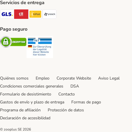
Servicios de entrega
GLS Shipping Method
CTTExpress Shipping Method
InPost Shipping Method
paack Shipping Method
Pago seguro
Security
Security
Quiénes somos
Empleo
Corporate Website
Aviso Legal
Condiciones comerciales generales
DSA
Formulario de desistimiento
Contacto
Gastos de envío y plazo de entrega
Formas de pago
Programa de afiliación
Protección de datos
Declaración de accesibilidad
© zooplus SE
2026