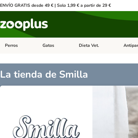
ENVÍO GRATIS desde 49 € | Solo 1,99 € a partir de 29 €
Perros
Gatos
Dieta Vet.
Antipar
Menú de categoria abierto: Perros
Menú de categoria abierto: Gatos
Menú de ca
La tienda de Smilla