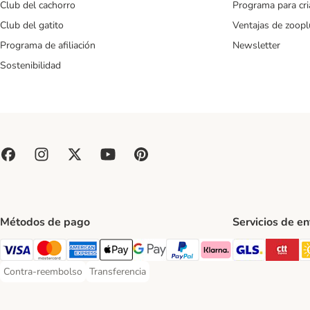
Club del cachorro
Programa para cr
Club del gatito
Ventajas de zoopl
Programa de afiliación
Newsletter
Sostenibilidad
Métodos de pago
Servicios de e
GLS Ship
CT
Visa Payment Method
Mastercard Payment Method
American Express Payment Method
Apple Pay Payment Method
Google Pay Payment Method
PayPal Payment Method
Klarna Payment Method
Contra-reembolso
Transferencia
Contra-reembolso Payment Method
Transferencia Payment Method