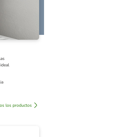
las
ideal
ia
os los productos