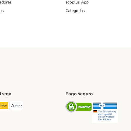
iadores
zooplus App
us
Categorías
ntrega
Pago seguro
ping Method
TExpress Shipping Method
InPost Shipping Method
paack Shipping Method
Security
Securit