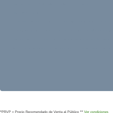
• Contiene todas las vitaminas y minerales esenciales
• Con valiosa taurina
• Elaborado cuidadosamente a partir de ingredientes naturales
• Relación ideal entre calcio y fósforo para un desarrollo óseo san
• Con proteínas que favorecen el funcionamiento de los órganos
• Sin azúcares añadidos, potenciadores del sabor ni conservantes
*PRVP = Precio Recomendado de Venta al Público **
Ver condiciones