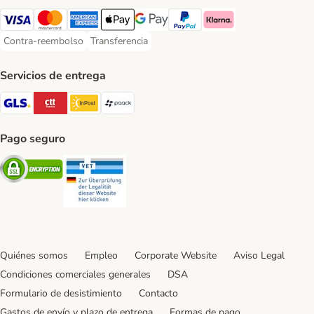
Visa Payment Method
Mastercard Payment Method
American Express Payment Method
Apple Pay Payment Method
Google Pay Payment Method
PayPal Payment Method
Klarna Payment Method
Contra-reembolso
Transferencia
Contra-reembolso Payment Method
Transferencia Payment Method
Servicios de entrega
GLS Shipping Method
CTTExpress Shipping Method
InPost Shipping Method
paack Shipping Method
Pago seguro
Security
Security
Quiénes somos
Empleo
Corporate Website
Aviso Legal
Condiciones comerciales generales
DSA
Formulario de desistimiento
Contacto
Gastos de envío y plazo de entrega
Formas de pago