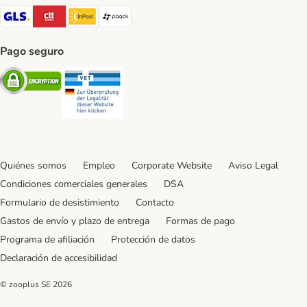
GLS Shipping Method
CTTExpress Shipping Method
InPost Shipping Method
paack Shipping Method
Pago seguro
Security
Security
Quiénes somos
Empleo
Corporate Website
Aviso Legal
Condiciones comerciales generales
DSA
Formulario de desistimiento
Contacto
Gastos de envío y plazo de entrega
Formas de pago
Programa de afiliación
Protección de datos
Declaración de accesibilidad
© zooplus SE
2026