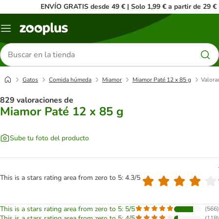
ENVÍO GRATIS desde 49 € | Solo 1,99 € a partir de 29 €
Menú
Buscar
productos
Gatos
Comida húmeda
Miamor
Miamor Paté 12 x 85 g
Valora
829 valoraciones de
Miamor Paté 12 x 85 g
Sube tu foto del producto
This is a stars rating area from zero to 5: 4.3/5
This is a stars rating area from zero to 5: 5/5
(
566
)
This is a stars rating area from zero to 5: 4/5
(
118
)