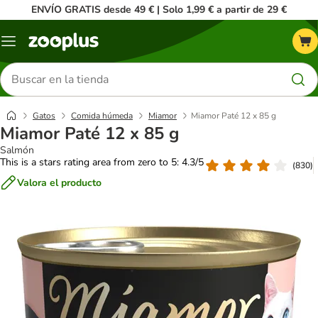
ENVÍO GRATIS desde 49 € | Solo 1,99 € a partir de 29 €
Menú
Buscar
productos
Gatos
Comida húmeda
Miamor
Miamor Paté 12 x 85 g
Miamor Paté 12 x 85 g
Salmón
This is a stars rating area from zero to 5: 4.3/5
(
830
)
Valora el producto